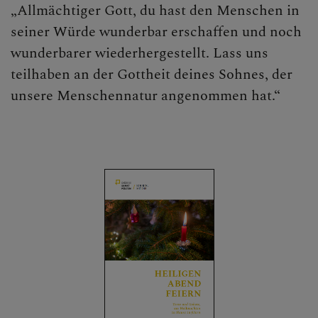
„Allmächtiger Gott, du hast den Menschen in
Ostern
seiner Würde wunderbar erschaffen und noch
wunderbarer wiederhergestellt. Lass uns
Pfingsten
teilhaben an der Gottheit deines Sohnes, der
Maria Himmelfahrt
unsere Menschennatur angenommen hat.“
Allerheiligen/Allerseelen
ERLEBEN
MITMACHEN
BEGEGNEN