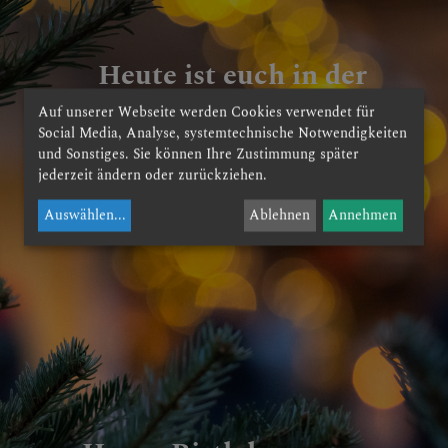
Heute ist euch in der
Stadt Davids der
Auf unserer Webseite werden Cookies verwendet für
Retter geboren.
Social Media, Analyse, systemtechnische Notwendigkeiten
und Sonstiges. Sie können Ihre Zustimmung später
Lukas 2,11
jederzeit ändern oder zurückziehen.
Auswählen
...
Ablehnen
Annehmen