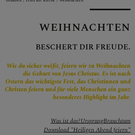
Personen
Glauben
Feste der Kirche
Weihnachten
Veranstaltungen
Jobbörse
WEIHNACHTEN
Pfarrservice
BESCHERT DIR FREUDE.
FRAGEN
Wie du sicher weißt, feiern wir zu Weihnachten
die Geburt von Jesus Christus. Es ist nach
GLAUBEN
Ostern das wichtigste Fest, das Christinnen und
Christen feiern und für viele Menschen ein ganz
besonderes Highlight im Jahr.
Kirche im Dialog
Glaubensinhalte
Was ist das?
Ursprung
Brauchtum
Bibel
Download "Heiligen Abend feiern"