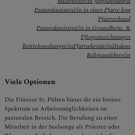
Mitarbeiter/in Jugendpastoral
Wiedereintritt
Pastoralassistent/in in einer Pfarre bzw
Pfarrverband
Startklar
Pastoralassistent/in in Gesundheits- &
Mitarbeiten
Pflegeeinrichtungen
Betriebsseelsorger/in
Pfarrsekretär/in
Diakon
Alphakurse
Religionslehrer/in
PGR
Pastorale Berufe
Viele Optionen
Diakon werden
Die Diözese St. Pölten bietet dir ein breites
Ministranten
Spektrum an Arbeitsmöglichkeiten im
pastoralen Bereich. Die Berufung zu einer
Jobbörse
Mitarbeit in der Seelsorge als Priester oder
Kirchenbeitrag