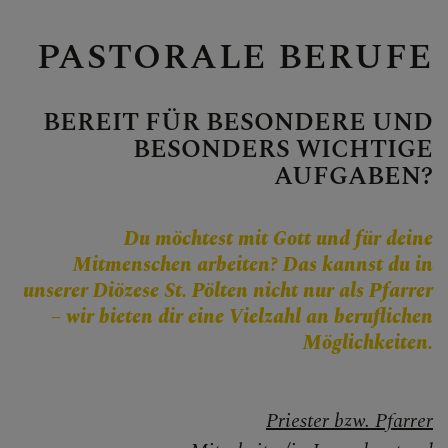
Personen
Veranstaltungen
PASTORALE BERUFE
Jobbörse
Pfarrservice
BEREIT FÜR BESONDERE UND
BESONDERS WICHTIGE
AUFGABEN?
FRAGEN
Du möchtest mit Gott und für deine
Mitmenschen arbeiten? Das kannst du in
GLAUBEN
unserer Diözese St. Pölten nicht nur als Pfarrer
– wir bieten dir eine Vielzahl an beruflichen
ERLEBEN
Möglichkeiten.
MITMACHEN
Priester bzw. Pfarrer
Berufung