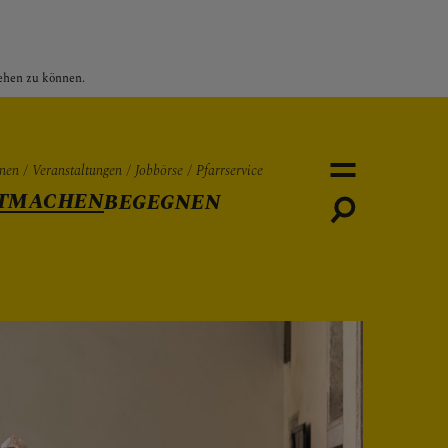
sehen zu können.
nen
Veranstaltungen
Jobbörse
Pfarrservice
TMACHEN
BEGEGNEN
Personen
Veranstaltungen
Jobbö