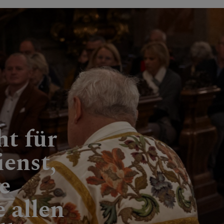
ht für
enst,
e
 allen