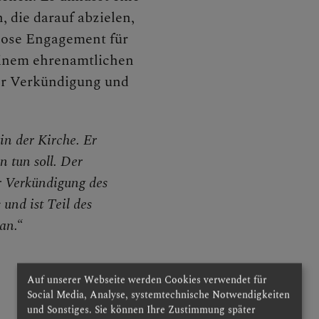
 die darauf abzielen,
stranten
tlose Engagement für
einem ehrenamtlichen
der Verkündigung und
örse
in der Kirche. Er
beitrag
n tun soll. Der
r Verkündigung des
und ist Teil des
er Prozess
an.“
Auf unserer Webseite werden Cookies verwendet für
osenfond
Social Media, Analyse, systemtechnische Notwendigkeiten
und Sonstiges. Sie können Ihre Zustimmung später