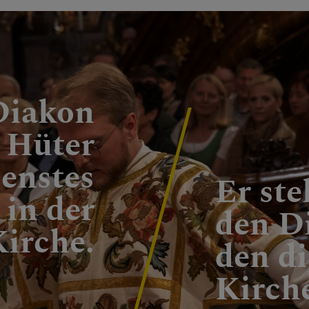
Diakon
r Hüter
ienstes
Er ste
in der
den Di
irche.
den di
Kirche