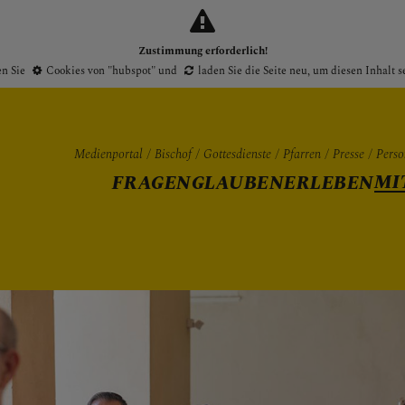
Zustimmung erforderlich!
en Sie
Cookies von "hubspot"
und
laden Sie die Seite neu
, um diesen Inhalt 
Medienportal
Bischof
Gottesdienste
Pfarren
Presse
Perso
MI
FRAGEN
GLAUBEN
ERLEBEN
Gottesdienste
Pfarren
Presse