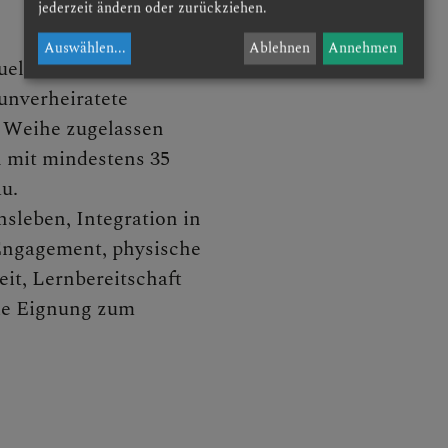
jederzeit ändern oder zurückziehen.
Auswählen
...
Ablehnen
Annehmen
ng
uelle Weise.
 unverheiratete
r Weihe zugelassen
 mit mindestens 35
NEN
u.
sleben, Integration in
 Engagement, physische
it, Lernbereitschaft
die Eignung zum