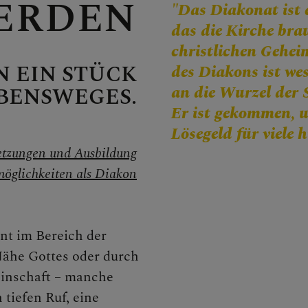
ERDEN
"Das Diakonat ist 
CHEN
das die Kirche brau
christlichen Gehei
 EIN STÜCK
des Diakons ist wes
an die Wurzel der 
EBENSWEGES.
Er ist gekommen, u
g
Lösegeld für viele
etzungen und Ausbildung
öglichkeiten als Diakon
ntritt
nt im Bereich der
r
Nähe Gottes oder durch
einschaft – manche
tiefen Ruf, eine