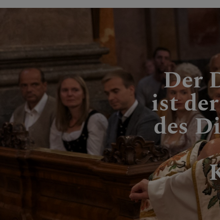
Der 
ist de
des D
K