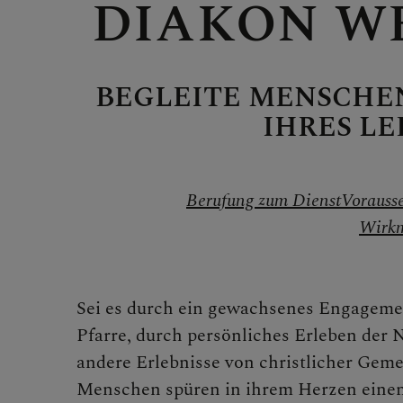
DIAKON W
MITMA
BEGLEITE MENSCHEN
IHRES L
Berufun
Berufung zum Dienst
Vorauss
Wirkm
Wiederei
Sei es durch ein gewachsenes Engageme
Startkla
Pfarre, durch persönliches Erleben der 
andere Erlebnisse von christlicher Gem
Menschen spüren in ihrem Herzen einen 