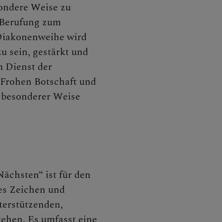
iten
ondere Weise zu
 Berufung zum
Diakonenweihe wird
u sein, gestärkt und
akurse
m Dienst der
 Frohen Botschaft und
n besonderer Weise
orale Berufe
ächsten“ ist für den
hes Zeichen und
on werden
terstützenden,
tehen. Es umfasst eine