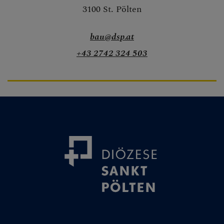
3100 St. Pölten
Kirchenmusik
Museum &
bau@dsp.at
Denkmalpflege
+43 2742 324 503
Erwachsenenbildu
ng
Schule &
Hochschule
Pastorales
Personal
Pfarren &
Lebenswelten
Archiv &
Matriken