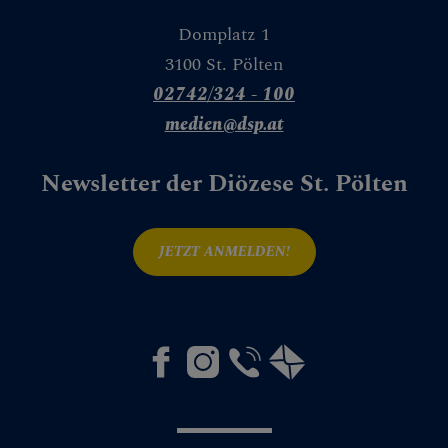
Bau
Domplatz 1
3100 St. Pölten
Liegenschaften
02742/324 - 100
Buchhaltung &
medien@dsp.at
Pfarrfinanzen
IT
Newsletter der Diözese St. Pölten
Kirchenbeitrag
JETZT ANMELDEN!
Facility
Management &
Einkauf
Personalverrechnu
ng
Pfarren