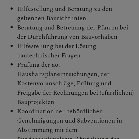
Personen
Hilfestellung und Beratung zu den
Veranstaltungen
geltenden Baurichtlinien
Jobbörse
Beratung und Betreuung der Pfarren bei
Pfarrservice
der Durchführung von Bauvorhaben
Hilfestellung bei der Lösung
bautechnischer Fragen
Prüfung der ao.
FRAGEN
Haushaltsplaneinreichungen, der
GLAUBEN
Kostenvoranschläge, Prüfung und
Freigabe der Rechnungen bei (pfarrlichen)
ERLEBEN
Bauprojekten
Koordination der behördlichen
MITMACHEN
Genehmigungen und Subventionen in
Abstimmung mit dem
BEGEGNEN