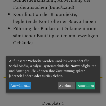
Bundesdenkmalamt, Abwicklung der
Förderansuchen (Bund/Land)
Begegnungstage
Koordination der Bauprojekte,
Seelsorge
begleitende Kontrolle der Bauvorhaben
Führung der Baukartei (Dokumentation
Bischof
sämtlicher Bautätigkeiten am jeweiligen
Personen
Gebäude)
Diözesane Verwaltung
Auf unserer Webseite werden Cookies verwendet für
Ordinariatskanzlei
Social Media, Analyse, systemtechnische Notwendigkeiten
und Sonstiges. Sie können Ihre Zustimmung später
Wirtschafts- &
jederzeit ändern oder zurückziehen.
Personalmanagement
Auswählen
...
Ablehnen
Annehmen
Bau
Abteilungen
Kommunikation
Domplatz 1