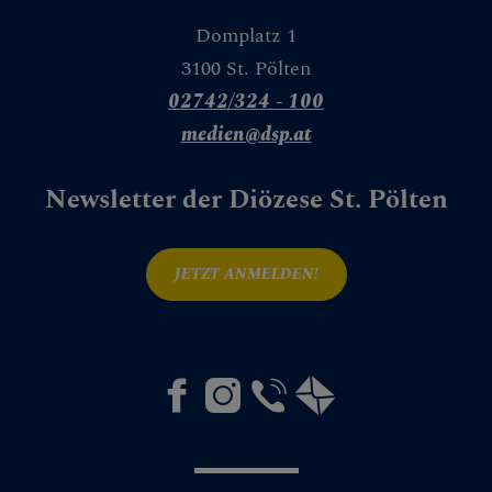
Kirchenmusik
Domplatz 1
3100 St. Pölten
Museum &
Denkmalpflege
02742/324 - 100
medien@dsp.at
Erwachsenenbildu
ng
Newsletter der Diözese St. Pölten
Schule &
Hochschule
JETZT ANMELDEN!
Pastorales
Personal
Pfarren &
Lebenswelten
Archiv &
Matriken