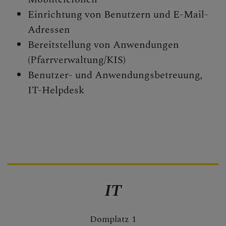
Personen
Einrichtung von Benutzern und E-Mail-
Veranstaltungen
Adressen
Jobbörse
Bereitstellung von Anwendungen
Pfarrservice
(Pfarrverwaltung/KIS)
Benutzer- und Anwendungsbetreuung,
IT-Helpdesk
FRAGEN
GLAUBEN
ERLEBEN
IT
MITMACHEN
BEGEGNEN
Domplatz 1