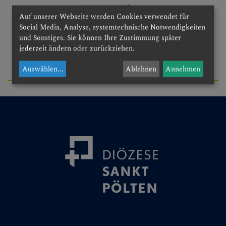
3100 St. Pölten
Begegnungstage
Auf unserer Webseite werden Cookies verwendet für
Social Media, Analyse, systemtechnische Notwendigkeiten
it@dsp.at
und Sonstiges. Sie können Ihre Zustimmung später
Seelsorge
jederzeit ändern oder zurückziehen.
+43 2742 324 369
Bischof
Auswählen
...
Ablehnen
Annehmen
Personen
Diözesane Verwaltung
Ordinariatskanzlei
Wirtschafts- &
Personalmanagement
Abteilungen
Kommunikation