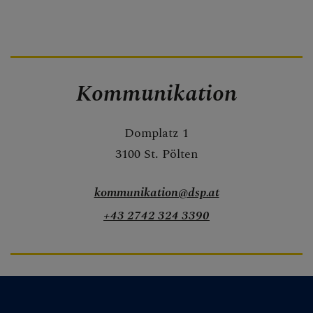
Bau
Liegenschaften
Buchhaltung &
Kommunikation
Pfarrfinanzen
IT
Domplatz 1
3100 St. Pölten
Kirchenbeitrag
Facility
kommunikation@dsp.at
Management &
+43 2742 324 3390
Einkauf
Personalverrechnu
ng
Pfarren