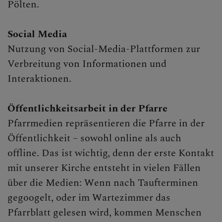
Personen
Pölten.
Veranstaltungen
Social Media
Jobbörse
Nutzung von Social-Media-Plattformen zur
Pfarrservice
Verbreitung von Informationen und
Interaktionen.
FRAGEN
Öffentlichkeitsarbeit in der Pfarre
Pfarrmedien repräsentieren die Pfarre in der
GLAUBEN
Öffentlichkeit – sowohl online als auch
offline. Das ist wichtig, denn der erste Kontakt
ERLEBEN
mit unserer Kirche entsteht in vielen Fällen
über die Medien: Wenn nach Taufterminen
MITMACHEN
gegoogelt, oder im Wartezimmer das
Pfarrblatt gelesen wird, kommen Menschen
BEGEGNEN