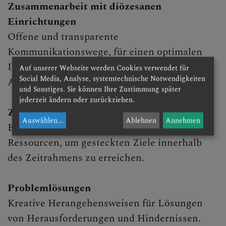
Zusammenarbeit mit diözesanen
Kirchenmusik
Einrichtungen
Museum &
Offene und transparente
Denkmalpflege
Kommunikationswege, für einen optimalen
Erwachsenenbildu
Informationsfluss zwischen den diözesanen
Auf unserer Webseite werden Cookies verwendet für
ng
Social Media, Analyse, systemtechnische Notwendigkeiten
Abteilungen.
und Sonstiges. Sie können Ihre Zustimmung später
Schule &
jederzeit ändern oder zurückziehen.
Zeitmanagement
Hochschule
Auswählen
...
Ablehnen
Annehmen
Effiziente Planung und Nutzung diözesaner
Pastorales
Ressourcen, um gesteckten Ziele innerhalb
Personal
des Zeitrahmens zu erreichen.
Pfarren &
Lebenswelten
Problemlösungen
Kreative Herangehensweisen für Lösungen
Archiv &
Matriken
von Herausforderungen und Hindernissen.