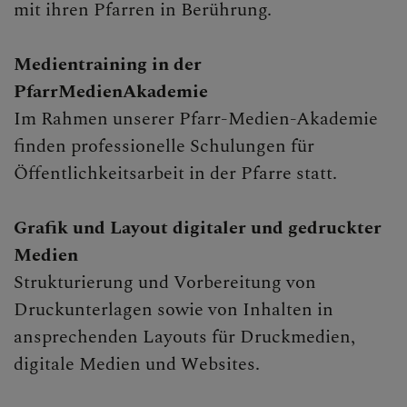
mit ihren Pfarren in Berührung.
Begegnungstage
Medientraining in der
Seelsorge
PfarrMedienAkademie
Bischof
Im Rahmen unserer Pfarr-Medien-Akademie
finden professionelle Schulungen für
Personen
Öffentlichkeitsarbeit in der Pfarre statt.
Diözesane Verwaltung
Grafik und Layout digitaler und gedruckter
Ordinariatskanzlei
Medien
Wirtschafts- &
Strukturierung und Vorbereitung von
Personalmanagement
Druckunterlagen sowie von Inhalten in
ansprechenden Layouts für Druckmedien,
Abteilungen
digitale Medien und Websites.
Kommunikation