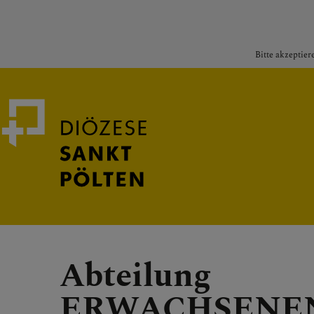
Bitte akzeptier
Medienportal
Bischof
Abteilung
ERWACHSENE