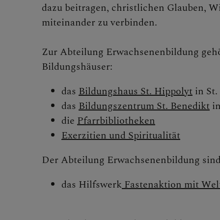
dazu beitragen, christlichen Glauben, 
miteinander zu verbinden.
Bischof
Zur Abteilung Erwachsenenbildung gehö
Bildungshäuser:
Persone
das
Bildungshaus St. Hippolyt
in St.
das
Bildungszentrum St. Benedikt
in
Diözesa
die
Pfarrbibliotheken
Exerzitien und Spiritualität
Der Abteilung Erwachsenenbildung sind
Ordi
das Hilfswerk
Fastenaktion mit Wel
Wirt