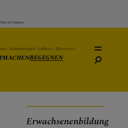
sehen zu können.
nen
Veranstaltungen
Jobbörse
Pfarrservice
BEGEGNEN
TMACHEN
Personen
Veranstaltungen
Jobbö
Erwachsenenbildung