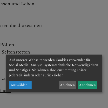
Wissen und Leben
ren die diözesanen
n
 Pölten
 Seitenstetten
ne Verwaltung
Auf unserer Webseite werden Cookies verwendet für
Social Media, Analyse, systemtechnische Notwendigkeiten
und Sonstiges. Sie können Ihre Zustimmung später
jederzeit ändern oder zurückziehen.
 zugeordnet:
nariatskanzlei
Auswählen
...
Ablehnen
Annehmen
thaus
schafts- & Personalmanagem