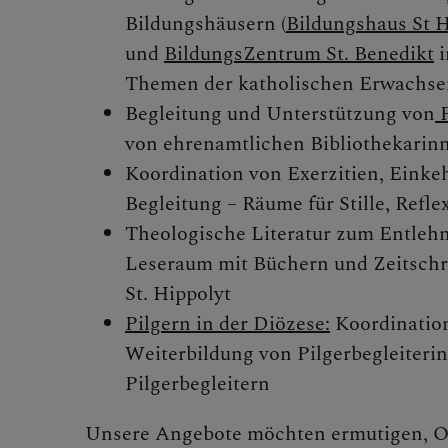
Bildungshäusern (
Bildungshaus St H
MITMA
und
BildungsZentrum St. Benedikt
i
Themen der katholischen Erwachse
Begleitung und Unterstützung von
P
von ehrenamtlichen Bibliothekarin
BEGEG
Koordination von Exerzitien, Einkeh
Begleitung – Räume für Stille, Refl
Theologische Literatur zum Entlehn
Leseraum mit Büchern und Zeitschr
St. Hippolyt
Begegnu
Pilgern in der Diözese:
Koordination
Weiterbildung von Pilgerbegleiteri
Pilgerbegleitern
Seelsorg
Unsere Angebote möchten ermutigen, O