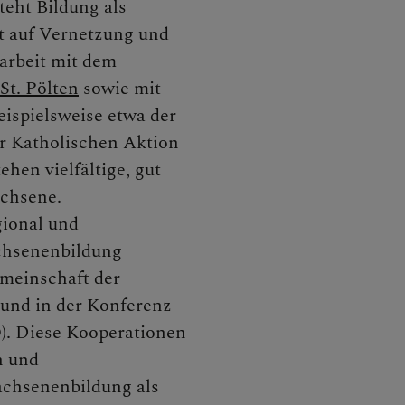
eht Bildung als
t auf Vernetzung und
arbeit mit dem
ilungen
St. Pölten
sowie mit
ispielsweise etwa der
r Katholischen Aktion
Kommunikation
hen vielfältige, gut
chsene.
gional und
Kirchenmusik
achsenenbildung
emeinschaft der
und in der Konferenz
Museum & Denkmalpflege
. Diese Kooperationen
h und
achsenenbildung als