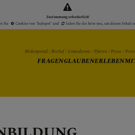
Zustimmung erforderlich!
en Sie
Cookies von "hubspot"
und
laden Sie die Seite neu
, um diesen Inhalt 
Medienportal
Bischof
Gottesdienste
Pfarren
Presse
Perso
FRAGEN
GLAUBEN
ERLEBEN
MI
Gottesdienste
Pfarren
Presse
NBILDUNG