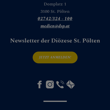
Domplatz 1
Bau
3100 St. Pölten
02742/324 - 100
medien@dsp.at
Liegenschaften
Newsletter der Diözese St. Pölten
Buchhaltung & Pfarrfinanz
JETZT ANMELDEN!
IT
Kirchenbeitrag