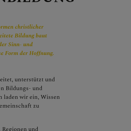
N
ormen christlicher
eitete Bildung baut
der Sinn- und
se Form der Hoffnung.
EN
itet, unterstützt und
en Bildungs- und
n laden wir ein, Wissen
EN
 Gemeinschaft zu
, Regionen und