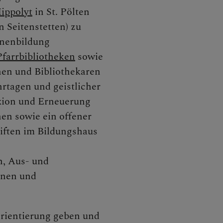
ippolyt
in St. Pölten
CHEN
n Seitenstetten) zu
nenbildung
farrbibliotheken
sowie
nen und Bibliothekaren
NEN
rtagen und geistlicher
exion und Erneuerung
en sowie ein offener
iften im Bildungshaus
ngstage
, Aus- und
nnen und
e
rientierung geben und