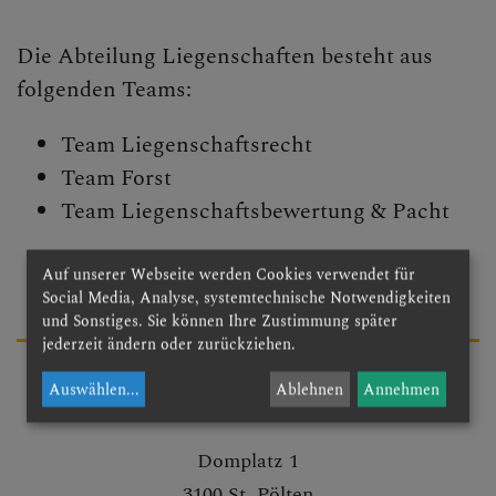
Begegnungstage
Die Abteilung Liegenschaften besteht aus
Seelsorge
folgenden Teams:
Bischof
Team Liegenschaftsrecht
Team Forst
Personen
Team Liegenschaftsbewertung & Pacht
Diözesane Verwaltung
Auf unserer Webseite werden Cookies verwendet für
Ordinariatskanzlei
Social Media, Analyse, systemtechnische Notwendigkeiten
und Sonstiges. Sie können Ihre Zustimmung später
Wirtschafts- &
jederzeit ändern oder zurückziehen.
Personalmanagement
Liegenschaften
Auswählen
...
Ablehnen
Annehmen
Abteilungen
Domplatz 1
Kommunikation
3100 St. Pölten