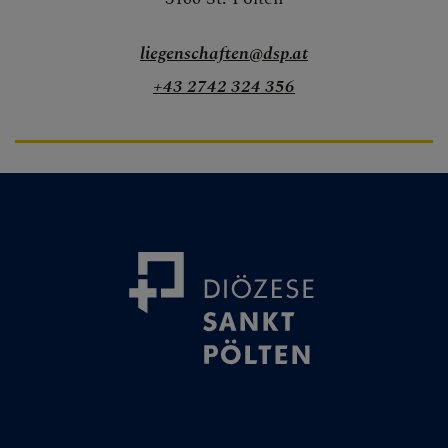
Kirchenmusik
liegenschaften@dsp.at
Museum &
+43 2742 324 356
Denkmalpflege
Erwachsenenbildu
ng
Schule &
Hochschule
Pastorales
Personal
Pfarren &
Lebenswelten
Archiv &
Matriken