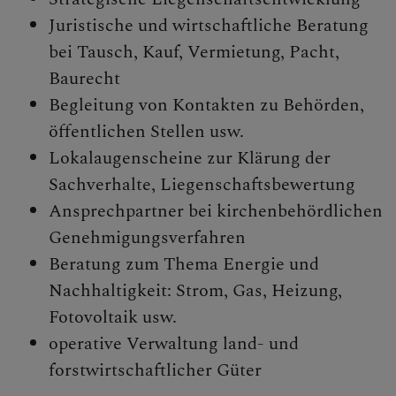
Personen
Juristische und wirtschaftliche Beratung
Veranstaltungen
bei Tausch, Kauf, Vermietung, Pacht,
Jobbörse
Baurecht
Pfarrservice
Begleitung von Kontakten zu Behörden,
öffentlichen Stellen usw.
Lokalaugenscheine zur Klärung der
Sachverhalte, Liegenschaftsbewertung
FRAGEN
Ansprechpartner bei kirchenbehördlichen
GLAUBEN
Genehmigungsverfahren
Beratung zum Thema Energie und
ERLEBEN
Nachhaltigkeit: Strom, Gas, Heizung,
Fotovoltaik usw.
MITMACHEN
operative Verwaltung land- und
forstwirtschaftlicher Güter
BEGEGNEN