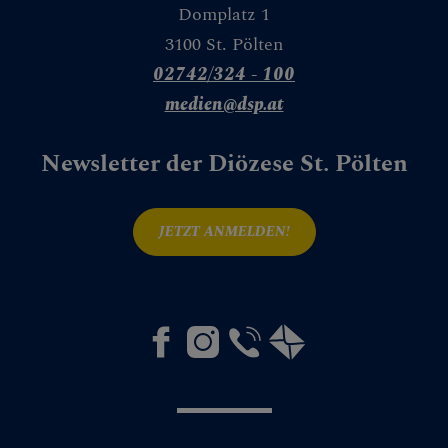
Domplatz 1
Bau
3100 St. Pölten
Liegenschaften
02742/324 - 100
medien@dsp.at
Buchhaltung &
Pfarrfinanzen
Newsletter der Diözese St. Pölten
IT
Kirchenbeitrag
JETZT ANMELDEN!
Facility
Management &
Einkauf
Personalverrechnu
ng
Pfarren