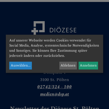
Personen
Veranstaltungen
Jobbörse
Pfarrservice
Auf unserer Webseite werden Cookies verwendet für
Social Media, Analyse, systemtechnische Notwendigkeiten
und Sonstiges. Sie können Ihre Zustimmung später
FRAGEN
jederzeit ändern oder zurückziehen.
GLAUBEN
Auswählen
...
Ablehnen
Annehmen
Domplatz 1
ERLEBEN
3100 St. Pölten
02742/324 - 100
MITMACHEN
medien@dsp.at
BEGEGNEN
Newsletter der Diözese St. Pölten