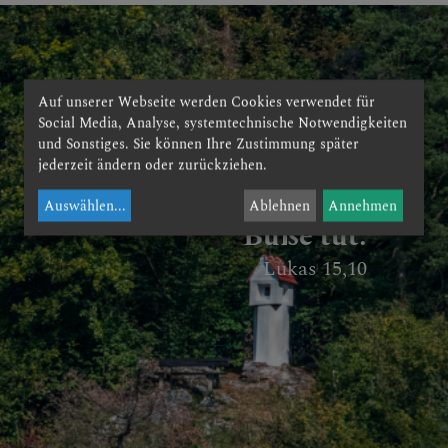
Auf unserer Webseite werden Cookies verwendet für
Social Media, Analyse, systemtechnische Notwendigkeiten
Freude vor den
und Sonstiges. Sie können Ihre Zustimmung später
Engeln Gottes über
jederzeit ändern oder zurückziehen.
einen Sünder, der
Auswählen
...
Ablehnen
Annehmen
Buße tut.
Lukas 15,10