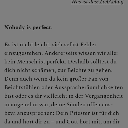
Was ist das?
Ziel
Ablauf
Gebet
Sakramente
Nobody is perfect.
Taufe
Es ist nicht leicht, sich selbst Fehler
Buße
einzugestehen. Andererseits wissen wir alle:
Eucharistie
kein Mensch ist perfekt. Deshalb solltest du
dich nicht schämen, zur Beichte zu gehen.
Firmung
Denn auch wenn du kein großer Fan von
Ehe
Beichtstühlen oder Ausspracheräumlichkeiten
bist oder es dir vielleicht in der Vergangenheit
Weihe
unangenehm war, deine Sünden offen aus-
Krankensalbung
bzw. anzusprechen: Dein Priester ist für dich
da und hört dir zu – und Gott hört mit, um dir
Liturgie