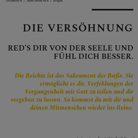
Personen
Glauben
Sakramente
Buße
Veranstaltungen
Jobbörse
DIE VERSÖHNUNG
Pfarrservice
RED’S DIR VON DER SEELE UND
FÜHL DICH BESSER.
FRAGEN
Die Beichte ist das Sakrament der Buße. Sie
GLAUBEN
ermöglicht es dir, Verfehlungen der
Vergangenheit mit Gott zu teilen und dir
Kirche im Dialog
vergeben zu lassen. So kommst du mit dir und
deinen Mitmenschen wieder ins Reine.
Glaubensinhalte
Bibel