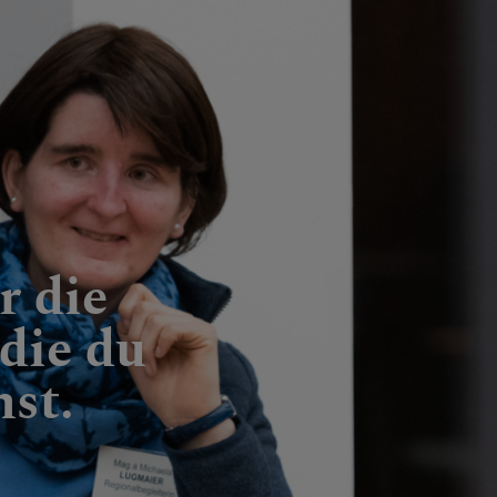
r die
 die du
st.