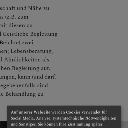
he Begleitung
tschaft und Nähe zu
s (z.B. zum
mit diesen zu
CHEN
 Geistliche Begleitung
Beichte) zwei
hen; Lebensberatung,
l Ähnlichkeiten als
NEN
chen Begleitung auf.
ungen, kann (und darf)
Gegebenenfalls sind
he Behandlung zu
Auf unserer Webseite werden Cookies verwendet für
Social Media, Analyse, systemtechnische Notwendigkeiten
und Sonstiges. Sie können Ihre Zustimmung später