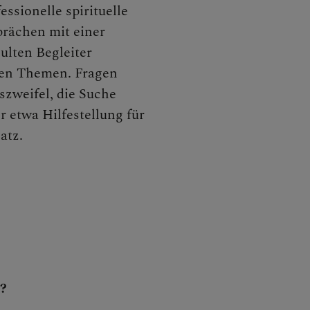
essionelle spirituelle
rächen mit einer
ude
ulten Begleiter
ten Themen. Fragen
szweifel, die Suche
en
r etwa Hilfestellung für
atz.
e Gesundheit
rten
t?