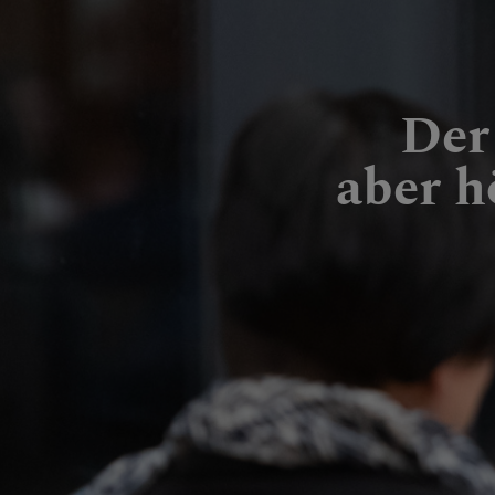
Der
aber h