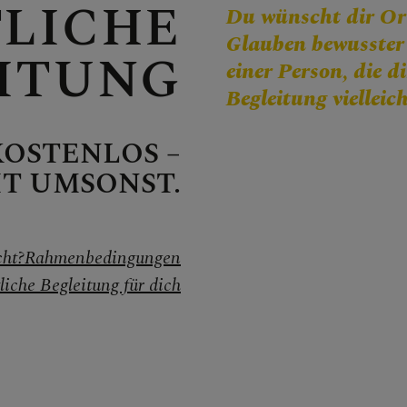
TLICHE
Du wünscht dir Or
Glauben bewusster 
ITUNG
einer Person, die d
Begleitung vielleic
che in der Kirche
KOSTENLOS –
HT UMSONST.
acht der Kirchen
cht?
Rahmenbedingungen
liche Begleitung für dich
l. Hippolyt
- & Denkmalpflege