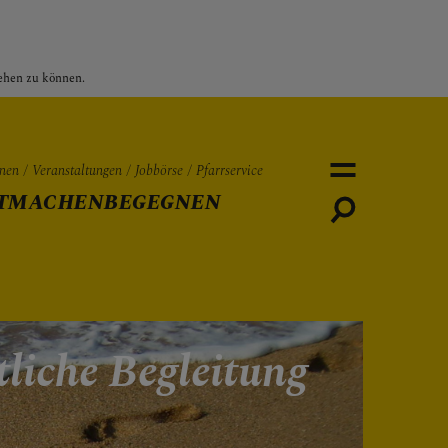
sehen zu können.
nen
Veranstaltungen
Jobbörse
Pfarrservice
TMACHEN
BEGEGNEN
Personen
Veranstaltungen
Jobbö
tliche Begleitung