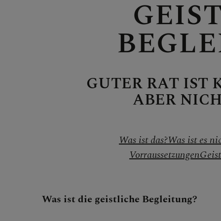
GEIS
Pilgern
BEGLE
Jugendli
GUTER RAT IST 
ABER NIC
Lange N
Was ist das?
Was ist es ni
Vorraussetzungen
Geist
Dom & H
Was ist die geistliche Begleitung?
Kirchen