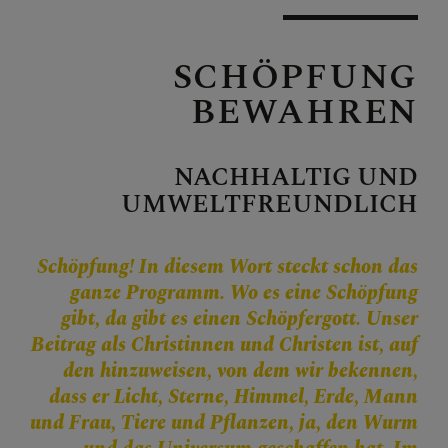
Personen
Veranstaltungen
SCHÖPFUNG
Jobbörse
BEWAHREN
Pfarrservice
NACHHALTIG UND
UMWELTFREUNDLICH
FRAGEN
Schöpfung! In diesem Wort steckt schon das
GLAUBEN
ganze Programm. Wo es eine Schöpfung
gibt, da gibt es einen Schöpfergott. Unser
ERLEBEN
Beitrag als Christinnen und Christen ist, auf
den hinzuweisen, von dem wir bekennen,
MITMACHEN
dass er Licht, Sterne, Himmel, Erde, Mann
und Frau, Tiere und Pflanzen, ja, den Wurm
Berufung