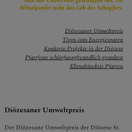
und das Universum geschaffen hat. Im
Wiedereintritt
Mittelpunkt steht das Lob des Schöpfers.
Startklar
Diözesaner Umweltpreis
Mitarbeiten
Tipps zum Energiesparen
Kirchenbeitrag
Konkrete Projekte in der Diözese
Pfarrfeste schöpfungsfreundlich gestalten
Synodaler Prozess
Klimabündnis Pfarren
Arbeitslosenfond
Schöpfung
BEGEGNEN
Diözesaner Umweltpreis
Der Diözesane Umweltpreis der Diözese St.