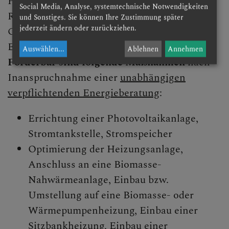
Pfarren und anerkannte
Social Media, Analyse, systemtechnische Notwendigkeiten
Religionsgesellschaften als Erhalter ihrer
und Sonstiges. Sie können Ihre Zustimmung später
jederzeit ändern oder zurückziehen.
Gebäude in NÖ beim Energiesparen und dem
Einsatz erneuerbarer Energien gefördert.
Auswählen
...
Ablehnen
Annehmen
Förderbar sind folgende Maßnahmen
nach
Inanspruchnahme einer
unabhängigen
verpflichtenden Energieberatung
:
Errichtung einer Photovoltaikanlage,
Stromtankstelle, Stromspeicher
Optimierung der Heizungsanlage,
Anschluss an eine Biomasse-
Nahwärmeanlage, Einbau bzw.
Umstellung auf eine Biomasse- oder
Wärmepumpenheizung, Einbau einer
Sitzbankheizung, Einbau einer