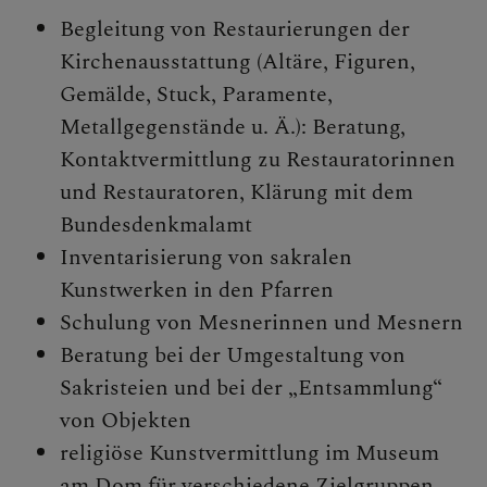
Personen
Begleitung von Restaurierungen der
Veranstaltungen
Kirchenausstattung (Altäre, Figuren,
Jobbörse
Gemälde, Stuck, Paramente,
Pfarrservice
Metallgegenstände u. Ä.): Beratung,
Kontaktvermittlung zu Restauratorinnen
und Restauratoren, Klärung mit dem
Bundesdenkmalamt
FRAGEN
Inventarisierung von sakralen
Kunstwerken in den Pfarren
GLAUBEN
Schulung von Mesnerinnen und Mesnern
ERLEBEN
Beratung bei der Umgestaltung von
Sakristeien und bei der „Entsammlung“
MITMACHEN
von Objekten
religiöse Kunstvermittlung im Museum
BEGEGNEN
am Dom für verschiedene Zielgruppen