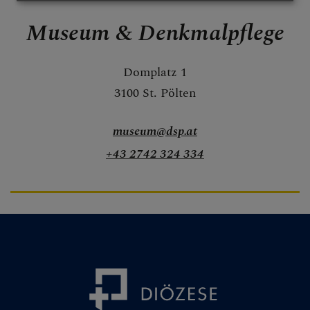
Kirchenmusik
Museum & Denkmalpflege
Museum &
Denkmalpflege
Domplatz 1
Erwachsenenbildu
3100 St. Pölten
ng
museum@dsp.at
Schule &
+43 2742 324 334
Hochschule
Pastorales
Personal
Pfarren &
Lebenswelten
Archiv &
Matriken