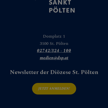
Bau
Liegenschaften
Buchhaltung &
Pfarrfinanzen
Domplatz 1
IT
3100 St. Pölten
02742/324 - 100
Kirchenbeitrag
medien@dsp.at
Facility
Management &
Newsletter der Diözese St. Pölten
Einkauf
Personalverrechnu
JETZT ANMELDEN!
ng
Pfarren