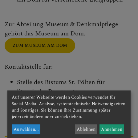
Begegnungstage
Zur Abteilung Museum & Denkmalpflege
Seelsorge
gehört das Museum am Dom.
Bischof
ZUM MUSEUM AM DOM
Personen
Diözesane Verwaltung
Kontaktstelle für:
Ordinariatskanzlei
Stelle des Bistums St. Pölten für
liturgische Paramente
Wirtschafts- &
Auf unserer Webseite werden Cookies verwendet für
Kirchliche Museen in der Diözese St.
Personalmanagement
Social Media, Analyse, systemtechnische Notwendigkeiten
Pölten
und Sonstiges. Sie können Ihre Zustimmung später
Abteilungen
jederzeit ändern oder zurückziehen.
Auswählen
...
Ablehnen
Annehmen
Kommunikation