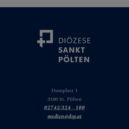
Medienplattform
Kontakt
Caritas St. Pölten & NÖ-West
Familie
Presse und Aktuelles
Gewalt & Missbrauch
Domplatz 1
3100 St. Pölten
02742/324 - 100
medien@dsp.at