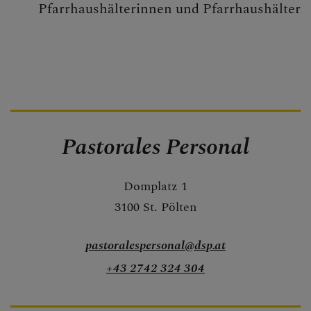
Pfarrhaushälterinnen und Pfarrhaushälter
Bau
Liegenschaften
Buchhaltung &
Pfarrfinanzen
IT
Pastorales Personal
Kirchenbeitrag
Facility
Domplatz 1
Management &
3100 St. Pölten
Einkauf
pastoralespersonal@dsp.at
Personalverrechnu
ng
+43 2742 324 304
Pfarren