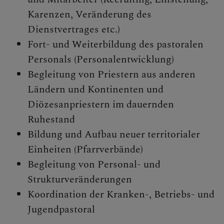
Karenzen, Veränderung des
Begegnungstage
Dienstvertrages etc.)
Seelsorge
Fort- und Weiterbildung des pastoralen
Personals (Personalentwicklung)
Bischof
Begleitung von Priestern aus anderen
Personen
Ländern und Kontinenten und
Diözesanpriestern im dauernden
Diözesane Verwaltung
Ruhestand
Ordinariatskanzlei
Bildung und Aufbau neuer territorialer
Einheiten (Pfarrverbände)
Wirtschafts- &
Begleitung von Personal- und
Personalmanagement
Strukturveränderungen
Abteilungen
Koordination der Kranken-, Betriebs- und
Jugendpastoral
Kommunikation