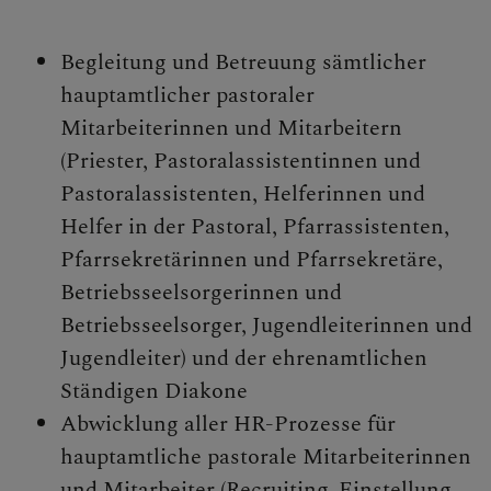
Personen
Veranstaltungen
Begleitung und Betreuung sämtlicher
Jobbörse
hauptamtlicher pastoraler
Pfarrservice
Mitarbeiterinnen und Mitarbeitern
(Priester, Pastoralassistentinnen und
Pastoralassistenten, Helferinnen und
Helfer in der Pastoral, Pfarrassistenten,
FRAGEN
Pfarrsekretärinnen und Pfarrsekretäre,
Betriebsseelsorgerinnen und
GLAUBEN
Betriebsseelsorger, Jugendleiterinnen und
ERLEBEN
Jugendleiter) und der ehrenamtlichen
Ständigen Diakone
MITMACHEN
Abwicklung aller HR-Prozesse für
hauptamtliche pastorale Mitarbeiterinnen
BEGEGNEN
und Mitarbeiter (Recruiting, Einstellung,