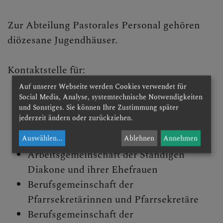
Kirchenmusik
Zur Abteilung Pastorales Personal gehören
Museum &
diözesane Jugendhäuser.
Denkmalpflege
Erwachsenenbildu
Kontaktstelle für:
ng
Auf unserer Webseite werden Cookies verwendet für
Betriebsrat Pastorales Personal
Social Media, Analyse, systemtechnische Notwendigkeiten
Schule &
und Sonstiges. Sie können Ihre Zustimmung später
Berufsgemeinschaft der
Hochschule
jederzeit ändern oder zurückziehen.
Pastoralassistentinnen und
Pastorales
Pastoralassistenten
Auswählen
...
Ablehnen
Annehmen
Personal
Arbeitsgemeinschaft der Ständigen
Pfarren &
Diakone und ihrer Ehefrauen
Lebenswelten
Berufsgemeinschaft der
Pfarrsekretärinnen und Pfarrsekretäre
Archiv &
Matriken
Berufsgemeinschaft der