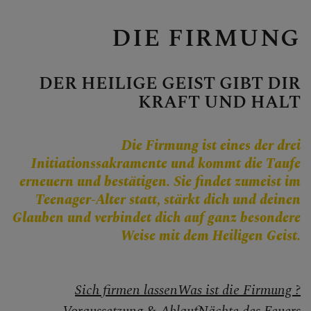
Personen
Veranstaltungen
DIE FIRMUNG
Jobbörse
Pfarrservice
DER HEILIGE GEIST GIBT DIR
KRAFT UND HALT
Die Firmung ist eines der drei
FRAGEN
Initiationssakramente und kommt die Taufe
erneuern und bestätigen. Sie findet zumeist im
GLAUBEN
Teenager-Alter statt, stärkt dich und deinen
Glauben und verbindet dich auf ganz besondere
Kirche im Dialog
Weise mit dem Heiligen Geist.
Glaubensinhalte
Sich firmen lassen
Was ist die Firmung ?
Bibel