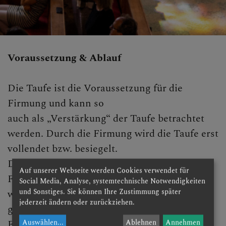
Voraussetzung & Ablauf
Die Taufe ist die Voraussetzung für die
Firmung und kann so
auch als „Verstärkung“ der Taufe betrachtet
werden. Durch die Firmung wird die Taufe erst
vollendet bzw. besiegelt.
Die Vorbereitung auf die Feier findet in
Auf unserer Webseite werden Cookies verwendet für
Firmgruppen statt. Im Rahmen des Festes
Social Media, Analyse, systemtechnische Notwendigkeiten
und Sonstiges. Sie können Ihre Zustimmung später
wirst du dann mit geweihtem Chrisamöl
jederzeit ändern oder zurückziehen.
gesalbt. Der Bischof oder ein eigens für die
Firmung beauftragter Priester zeichnet damit
Auswählen
...
Ablehnen
Annehmen