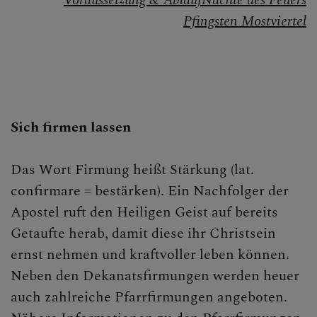
Voraussetzung & Ablauf
Nächte des Feuers
Gebet
Pfingsten Mostviertel
Sakramente
Taufe
Buße
Sich firmen lassen
Eucharistie
Das Wort Firmung heißt Stärkung (lat.
Firmung
confirmare = bestärken). Ein Nachfolger der
Ehe
Apostel ruft den Heiligen Geist auf bereits
Getaufte herab, damit diese ihr Christsein
Weihe
ernst nehmen und kraftvoller leben können.
Krankensalbung
Neben den Dekanatsfirmungen werden heuer
auch zahlreiche Pfarrfirmungen angeboten.
Liturgie