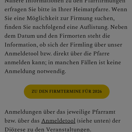
Nähere Informationen zu den Pfarrfirmungen
Feste der Kirche
erfragen Sie bitte in Ihrer Heimatpfarre. Wenn
Sie eine Möglichkeit zur Firmung suchen,
ERLEBEN
finden Sie nachfolgend eine Auflistung. Neben
dem Datum und den Firmorten steht die
MITMACHEN
Information, ob sich der Firmling über unser
BEGEGNEN
Anmeldetool bzw. direkt über die Pfarre
anmelden kann; in manchen Fällen ist keine
Anmeldung notwendig.
ZU DEN FIRMTERMINE FÜR 2026
Anmeldungen über das jeweilige Pfarramt
bzw. über das
Anmeldetool
(siehe unten) der
Diözese zu den Veranstaltungen.