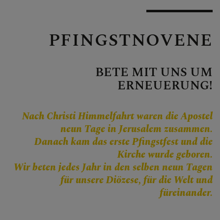
Personen
Veranstaltungen
PFINGSTNOVENE
Jobbörse
Pfarrservice
BETE MIT UNS UM
ERNEUERUNG!
FRAGEN
Nach Christi Himmelfahrt waren die Apostel
neun Tage in Jerusalem zusammen.
GLAUBEN
Danach kam das erste Pfingstfest und die
Kirche wurde geboren.
Kirche im Dialog
Wir beten jedes Jahr in den selben neun Tagen
für unsere Diözese, für die Welt und
Glaubensinhalte
füreinander.
Bibel