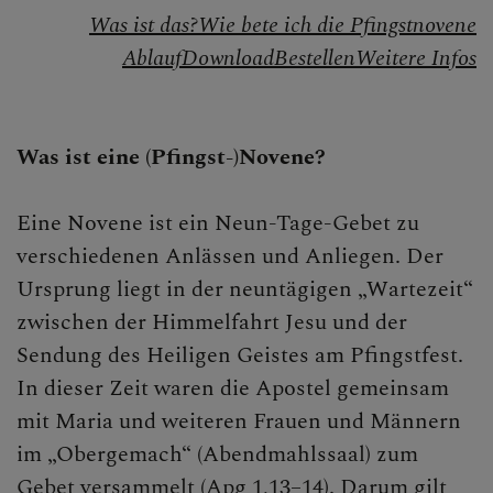
Gebet
Was ist das?
Wie bete ich die Pfingstnovene
Ablauf
Download
Bestellen
Weitere Infos
Sakramente
Liturgie
Was ist eine (Pfingst-)Novene?
Feste der Kirche
Eine Novene ist ein Neun-Tage-Gebet zu
Christi Himmelfahrt
verschiedenen Anlässen und Anliegen. Der
Advent
Ursprung liegt in der neuntägigen „Wartezeit“
zwischen der Himmelfahrt Jesu und der
Weihnachten
Sendung des Heiligen Geistes am Pfingstfest.
Aschermittwoch
In dieser Zeit waren die Apostel gemeinsam
mit Maria und weiteren Frauen und Männern
Fastenzeit
im „Obergemach“ (Abendmahlssaal) zum
Karwoche
Gebet versammelt (Apg 1,13–14). Darum gilt