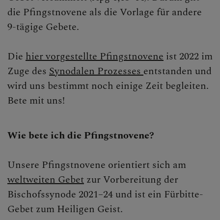
die Pfingstnovene als die Vorlage für andere
Ostern
9-tägige Gebete.
Pfingsten
Die
hier vorgestellte Pfingstnovene
ist 2022 im
Pfingstnovene
Zuge des
Synodalen Prozesses
entstanden und
Maria Himmelfahrt
wird uns bestimmt noch einige Zeit begleiten.
Bete mit uns!
Allerheiligen/Allerseelen
ERLEBEN
Wie bete ich die Pfingstnovene?
MITMACHEN
Unsere Pfingstnovene orientiert sich am
BEGEGNEN
weltweiten Gebet
zur Vorbereitung der
Bischofssynode 2021–24 und ist ein Fürbitte-
Gebet zum Heiligen Geist.