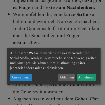
Tagesthema ausgewählt wurden; dazu gibt
es Fragen und Texte z
um Nachdenken.
Wir empfehlen dir, eine kurze
Stille
zu
halten und eventuell Notizen zu machen.
In der Gemeinschaft könnt ihr Gedanken
über die Bibelstellen und Fragen
austauschen.
Auf die persönlichen
Bitten
und die
Auf unserer Webseite werden Cookies verwendet für
Fürbitten
für andere folgt jeweils der Ruf:
Social Media, Analyse, systemtechnische Notwendigkeiten
Komm, Heiliger Geist!
Weitere frei
und Sonstiges. Sie können Ihre Zustimmung später
jederzeit ändern oder zurückziehen.
formulierte Fürbitten können ergänzt
werden.
Auswählen
...
Ablehnen
Annehmen
Ein zum Thema passendes
Lied
könnte
die Gebetszeit abrunden.
Abgeschlossen wird mit dem
Gebet
:
Ehre