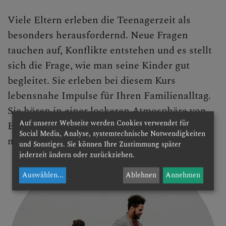
Viele Eltern erleben die Teenagerzeit als
besonders herausfordernd. Neue Fragen
tauchen auf, Konflikte entstehen und es stellt
sich die Frage, wie man seine Kinder gut
begleitet. Sie erleben bei diesem Kurs
lebensnahe Impulse für Ihren Familienalltag.
Sie hören in einer lockeren Atmosphäre von
Auf unserer Webseite werden Cookies verwendet für
Expertinnen und Experten und tauschen sich
Social Media, Analyse, systemtechnische Notwendigkeiten
mit anderen Eltern aus.
und Sonstiges. Sie können Ihre Zustimmung später
jederzeit ändern oder zurückziehen.
Auswählen
...
Ablehnen
Annehmen