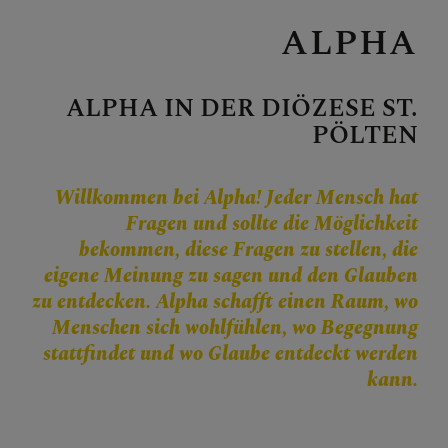
Personen
ALPHA
Veranstaltungen
Jobbörse
ALPHA IN DER DIÖZESE ST.
Pfarrservice
PÖLTEN
Willkommen bei Alpha! Jeder Mensch hat
FRAGEN
Fragen und sollte die Möglichkeit
bekommen, diese Fragen zu stellen, die
GLAUBEN
eigene Meinung zu sagen und den Glauben
zu entdecken. Alpha schafft einen Raum, wo
ERLEBEN
Menschen sich wohlfühlen, wo Begegnung
stattfindet und wo Glaube entdeckt werden
MITMACHEN
kann.
Berufung