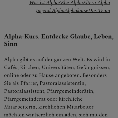
Was ist Alpha?
Ehe Alpha
Eltern Alpha
Wiedereintritt
Jugend Alpha
Alphakurse
Das Team
Startklar
Mitarbeiten
Alpha-Kurs. Entdecke Glaube, Leben,
Sinn
Alphakurse
PGR
Alpha gibt es auf der ganzen Welt. Es wird in
Cafés, Kirchen, Universitäten, Gefängnissen,
Pastorale Berufe
online oder zu Hause angeboten. Besonders
Diakon werden
Sie als Pfarrer, Pastoralassistentin,
Pastoralassistent, Pfarrgemeinderätin,
Ministranten
Pfarrgemeinderat oder kirchliche
Jobbörse
Mitarbeiterin, kirchlichen Mitarbeiter
Kirchenbeitrag
möchten wir herzlich einladen, sich mit den