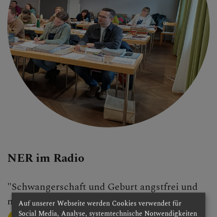
NER im Radio
"Schwangerschaft und Geburt angstfrei und
natürlich erleben"mit Ilona Schwägerl
Auf unserer Webseite werden Cookies verwendet für
Social Media, Analyse, systemtechnische Notwendigkeiten