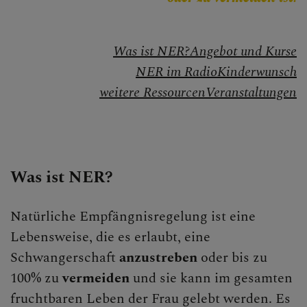
Begegnungstage
Was ist NER?
Angebot und Kurse
Seelsorge
NER im Radio
Kinderwunsch
Bischof
weitere Ressourcen
Veranstaltungen
Personen
Diözesane Verwaltung
Was ist NER?
Pfarren
Medienplattform
Natürliche Empfängnisregelung ist eine
Lebensweise, die es erlaubt, eine
Kontakt
Schwangerschaft
anzustreben
oder bis zu
Caritas St. Pölten & NÖ-West
100% zu
vermeiden
und sie kann im gesamten
fruchtbaren Leben der Frau gelebt werden. Es
Familie