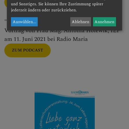
ZUM PODCAST
und Sonstiges. Sie können Ihre Zustimmung später
jederzeit ändern oder zurückziehen.
"Kinderwunsch und Reproduktionsmedizin":
Auswählen
...
Ablehnen
Annehmen
Vortrag von Frau Mag. Antonia Holewik, IEF
am 11. Juni 2021 bei Radio Maria
ZUM PODCAST