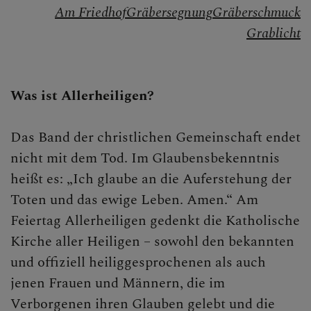
Am Friedhof
Gräbersegnung
Gräberschmuck
Gebet
Grablicht
Sakramente
Liturgie
Was ist Allerheiligen?
Feste der Kirche
Das Band der christlichen Gemeinschaft endet
Christi Himmelfahrt
nicht mit dem Tod. Im Glaubensbekenntnis
Advent
heißt es: „Ich glaube an die Auferstehung der
Toten und das ewige Leben. Amen.“ Am
Weihnachten
Feiertag Allerheiligen gedenkt die Katholische
Aschermittwoch
Kirche aller Heiligen – sowohl den bekannten
und offiziell heiliggesprochenen als auch
Fastenzeit
jenen Frauen und Männern, die im
Karwoche
Verborgenen ihren Glauben gelebt und die