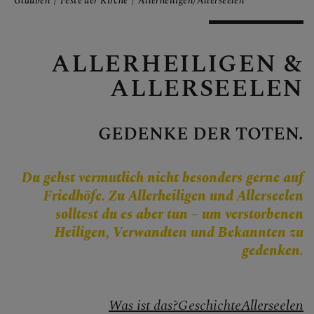
Personen
Glauben
Feste der Kirche
Allerheiligen/Allerseelen
Veranstaltungen
Jobbörse
ALLERHEILIGEN &
Pfarrservice
ALLERSEELEN
GEDENKE DER TOTEN.
FRAGEN
Du gehst vermutlich nicht besonders gerne auf
GLAUBEN
Friedhöfe. Zu Allerheiligen und Allerseelen
solltest du es aber tun – um verstorbenen
Kirche im Dialog
Heiligen, Verwandten und Bekannten zu
gedenken.
Glaubensinhalte
Bibel
Was ist das?
Geschichte
Allerseelen