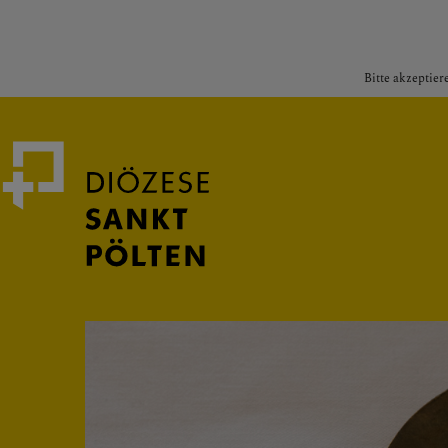
Bitte akzeptier
Medienportal
Bischof