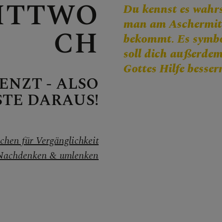
ITTWO
Du kennst es wahrs
man am Aschermitt
CH
bekommt. Es symbol
soll dich außerdem
Gottes Hilfe besser
ENZT - ALSO
STE DARAUS!
nte
chen für Vergänglichkeit
Nachdenken & umlenken