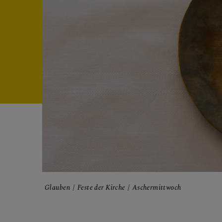
FRAGE
GLAUB
Kirche 
Glauben
Feste der Kirche
Aschermittwoch
Glauben