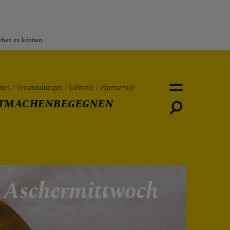
sehen zu können.
nen
Veranstaltungen
Jobbörse
Pfarrservice
TMACHEN
BEGEGNEN
Personen
Veranstaltungen
Jobbö
Aschermittwoch