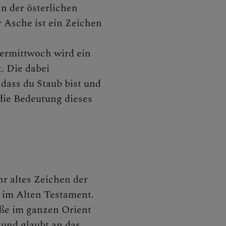
r Kirche
n der österlichen
r Asche ist ein Zeichen
ermittwoch wird ein
sti Himmelfahrt
. Die dabei
ass du Staub bist und
die Bedeutung dieses
nt
nachten
hr altes Zeichen der
 im Alten Testament.
ermittwoch
ße im ganzen Orient
 und glaubt an das