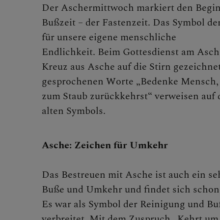
Feste de
Der Aschermittwoch markiert den Begin
Bußzeit – der Fastenzeit. Das Symbol de
für unsere eigene menschliche
Endlichkeit. Beim Gottesdienst am Asch
Chri
Kreuz aus Asche auf die Stirn gezeichnet
gesprochenen Worte „Bedenke Mensch, d
zum Staub zurückkehrst“ verweisen auf 
Adve
alten Symbols.
Asche: Zeichen für Umkehr
Weih
Das Bestreuen mit Asche ist auch ein se
Buße und Umkehr und findet sich schon
Asch
Es war als Symbol der Reinigung und Bu
verbreitet. Mit dem Zuspruch „Kehrt um