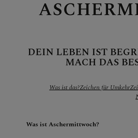
ASCHERM
Bibel
DEIN LEBEN IST BEGR
Gebet
MACH DAS BE
Sakrame
Was ist das?
Zeichen für Umkehr
Zei
Liturgie
Was ist Aschermittwoch?