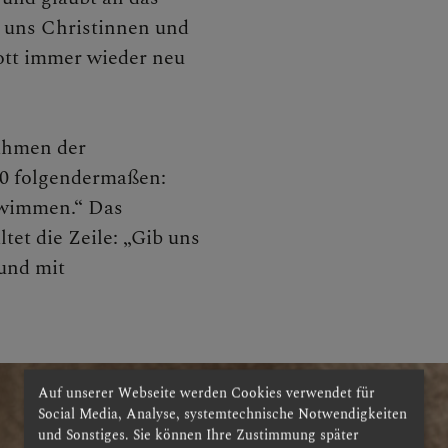
r uns Christinnen und
enzeit
ott immer wieder neu
woche
Rahmen der
0 folgendermaßen:
hwimmen.“ Das
rn
et die Zeile: „Gib uns
und mit
gsten
Auf unserer Webseite werden Cookies verwendet für
a Himmelfahrt
Social Media, Analyse, systemtechnische Notwendigkeiten
und Sonstiges. Sie können Ihre Zustimmung später