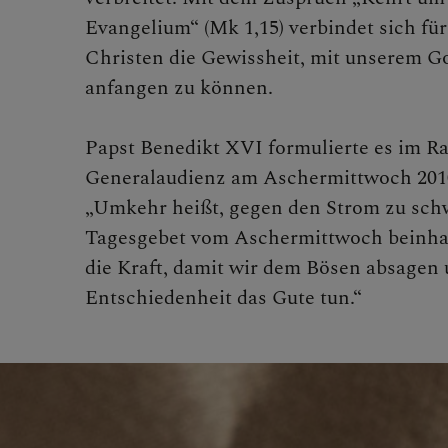
Evangelium“ (Mk 1,15) verbindet sich fü
Fast
Christen die Gewissheit, mit unserem G
anfangen zu können.
Kar
Papst Benedikt XVI formulierte es im 
Generalaudienz am Aschermittwoch 201
„Umkehr heißt, gegen den Strom zu sc
Oste
Tagesgebet vom Aschermittwoch beinhalt
die Kraft, damit wir dem Bösen absagen 
Entschiedenheit das Gute tun.“
Pfin
Mari