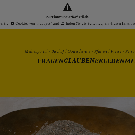
Zustimmung erforderlich!
en Sie
Cookies von "hubspot"
und
laden Sie die Seite neu
, um diesen Inhalt 
Medienportal
Bischof
Gottesdienste
Pfarren
Presse
Perso
GLAUBEN
FRAGEN
ERLEBEN
MI
Gottesdienste
Pfarren
Presse