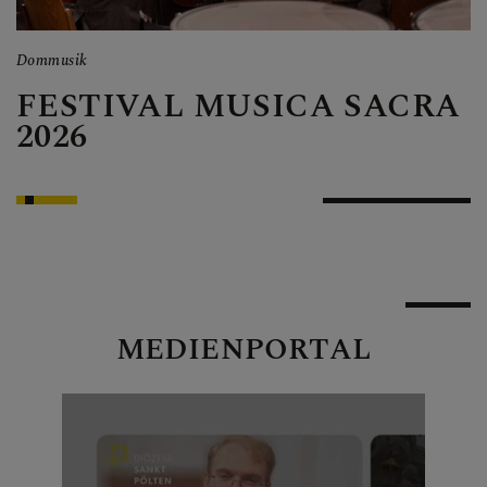
Personen
Veranstaltungen
Dommusik
Ex
Jobbörse
R
FESTIVAL MUSICA SACRA
Pfarrservice
2026
FRAGEN
GLAUBEN
MEDIENPORTAL
ERLEBEN
MITMACHEN
BEGEGNEN