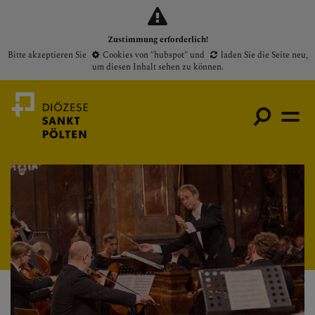
Zustimmung erforderlich!
Bitte akzeptieren Sie
Cookies von "hubspot"
und
laden Sie die Seite neu
,
um diesen Inhalt sehen zu können.
Medienportal
Bischof
Gottesdienste
Pfarren
Presse