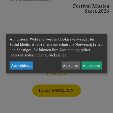
Festival Musica
Sacra 2026
Weitere aktuelle Artikel
Auf unserer Webseite werden Cookies verwendet für
Social Media, Analyse, systemtechnische Notwendigkeiten
und Sonstiges. Sie können Ihre Zustimmung später
jederzeit ändern oder zurückziehen.
Newsletter der Diözese St.
Auswählen
...
Ablehnen
Annehmen
Pölten
JETZT ANMELDEN!