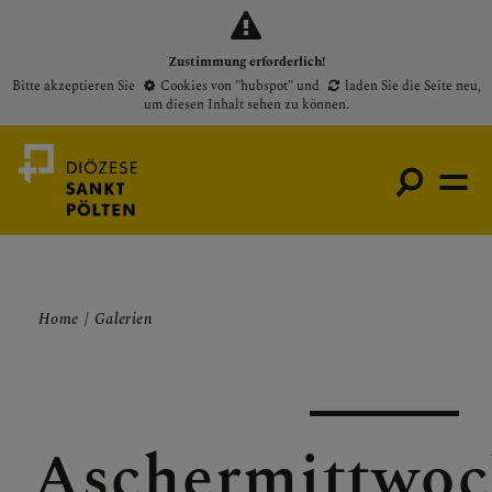
Zustimmung erforderlich!
Bitte akzeptieren Sie
Cookies von "hubspot"
und
laden Sie die Seite neu
,
um diesen Inhalt sehen zu können.
Medienportal
Home
Galerien
Bischof
Gottesdienste
Pfarren
Aschermittwo
Presse