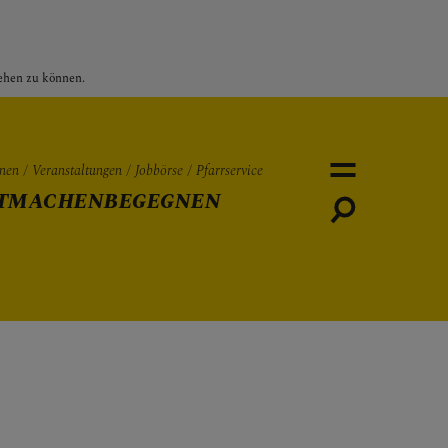
sehen zu können.
nen
Veranstaltungen
Jobbörse
Pfarrservice
TMACHEN
BEGEGNEN
Personen
Veranstaltungen
Jobbö