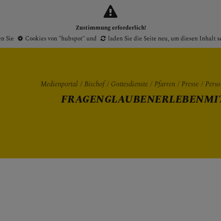
Zustimmung erforderlich!
en Sie
Cookies von "hubspot"
und
laden Sie die Seite neu
, um diesen Inhalt 
Medienportal
Bischof
Gottesdienste
Pfarren
Presse
Perso
FRAGEN
GLAUBEN
ERLEBEN
MI
Gottesdienste
Pfarren
Presse