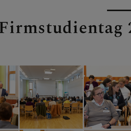
N
Firmstudientag 
EN
EN