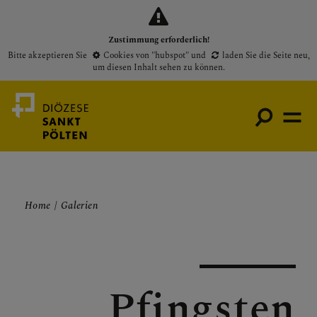
Zustimmung erforderlich!
Bitte akzeptieren Sie
Cookies von "hubspot"
und
laden Sie die Seite neu
,
um diesen Inhalt sehen zu können.
Medienportal
Home
Galerien
Bischof
Gottesdienste
Pfarren
Pfingsten
Presse