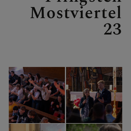
Personen
Mostviertel
Veranstaltungen
Jobbörse
23
Pfarrservice
FRAGEN
GLAUBEN
ERLEBEN
MITMACHEN
BEGEGNEN