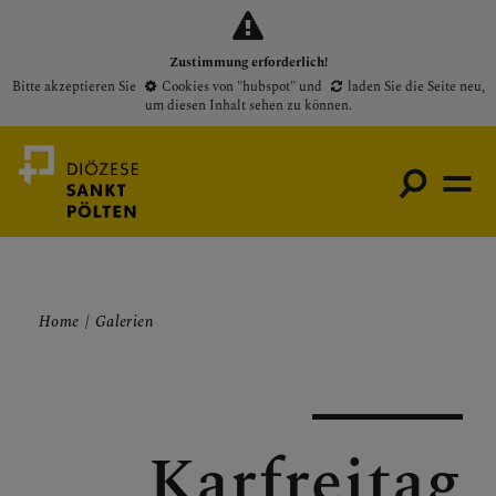
Zustimmung erforderlich!
Bitte akzeptieren Sie
Cookies von "hubspot"
und
laden Sie die Seite neu
,
um diesen Inhalt sehen zu können.
Medienportal
Home
Galerien
Bischof
Gottesdienste
Pfarren
Karfreitag
Presse