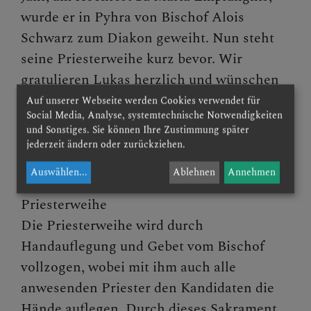
wurde er in Pyhra von Bischof Alois
Schwarz zum Diakon geweiht. Nun steht
seine Priesterweihe kurz bevor. Wir
gratulieren Lukas herzlich und wünschen
Gottes reichsten Segen für seinen weiteren
Auf unserer Webseite werden Cookies verwendet für
Social Media, Analyse, systemtechnische Notwendigkeiten
Weg!
und Sonstiges. Sie können Ihre Zustimmung später
Weitere Infos zur Veranstaltung gibt es
jederzeit ändern oder zurückziehen.
hier
Auswählen
...
Ablehnen
Annehmen
Priesterweihe
Die Priesterweihe wird durch
Handauflegung und Gebet vom Bischof
vollzogen, wobei mit ihm auch alle
anwesenden Priester den Kandidaten die
Hände auflegen. Durch dieses Sakrament