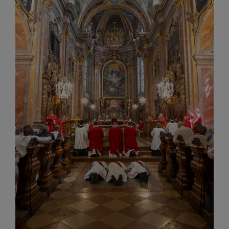
Begegnungstage
Seelsorge
Bischof
Personen
Diözesane Verwaltung
Pfarren
Medienplattform
Kontakt
Caritas St. Pölten & NÖ-West
Familie