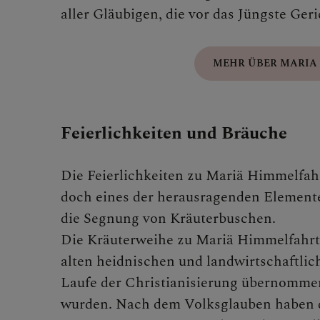
aller Gläubigen, die vor das Jüngste Ge
Fast
MEHR ÜBER MARIA
Kar
Feierlichkeiten und Bräuche
Oste
Die Feierlichkeiten zu Mariä Himmelfahr
doch eines der herausragenden Elemente
die Segnung von Kräuterbuschen.
Pfin
Die Kräuterweihe zu Mariä Himmelfahrt 
alten heidnischen und landwirtschaftlic
Laufe der Christianisierung übernomme
Mari
wurden. Nach dem Volksglauben haben 