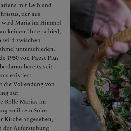
r Kirche
riens mit Leib und
ristus, der aus
, wird Maria im Himmel
n keinen Unterschied,
sti Himmelfahrt
n wird zwischen
nahme) unterschieden.
de 1950 von Papst Pius
nt
be daran bereits seit
ms existiert.
t die Vollendung von
nachten
ung zur
e Rolle Marias im
ung zu ihrem Sohn
ermittwoch
er Kirche angesehen,
en der Auferstehung