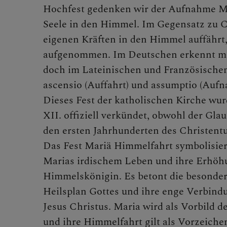
Feste de
Hochfest gedenken wir der Aufnahme Ma
Seele in den Himmel. Im Gegensatz zu Ch
eigenen Kräften in den Himmel auffährt
aufgenommen. Im Deutschen erkennt ma
Chri
doch im Lateinischen und Französische
ascensio (Auffahrt) und assumptio (Auf
Dieses Fest der katholischen Kirche wur
Adve
XII. offiziell verkündet, obwohl der Glau
den ersten Jahrhunderten des Christentu
Das Fest Mariä Himmelfahrt symbolisier
Weih
Marias irdischem Leben und ihre Erhöh
Himmelskönigin. Es betont die besonder
Heilsplan Gottes und ihre enge Verbind
Asch
Jesus Christus. Maria wird als Vorbild d
und ihre Himmelfahrt gilt als Vorzeich