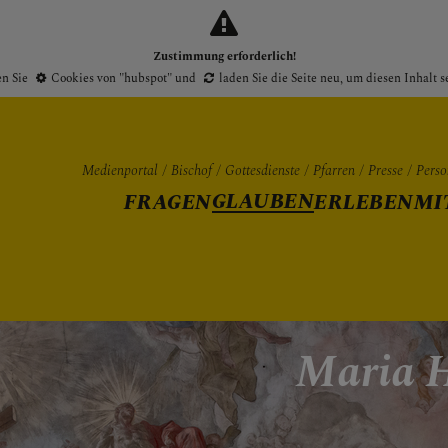
Zustimmung erforderlich!
en Sie
Cookies von "hubspot"
und
laden Sie die Seite neu
, um diesen Inhalt 
Medienportal
Bischof
Gottesdienste
Pfarren
Presse
Perso
GLAUBEN
FRAGEN
ERLEBEN
MI
Gottesdienste
Pfarren
Presse
Maria 