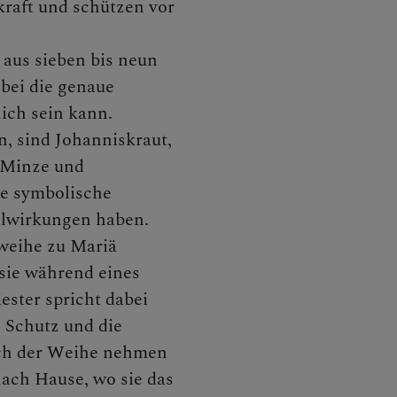
kraft und schützen vor
rheiligen/Allerseelen
l aus sieben bis neun
bei die genaue
ich sein kann.
, sind Johanniskraut,
EN
 Minze und
ne symbolische
ilwirkungen haben.
weihe zu Mariä
CHEN
sie während eines
ester spricht dabei
 Schutz und die
ach der Weihe nehmen
nach Hause, wo sie das