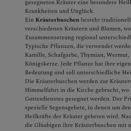
gesegneten Kräuter eine besondere Heil
Krankheiten und Unglück.
Alle
Ein
Kräuterbuschen
besteht traditionel
verschiedenen Kräutern und Blumen, wo
Zusammensetzung regional unterschiedl
Typische Pflanzen, die verwendet werden
ERLEB
Kamille, Schafgarbe, Thymian, Wermut,
Königskerze. Jede Pflanze hat ihre eige
Bedeutung und soll unterschiedliche He
Die Kräuterbuschen werden zur Kräuter
MITMA
Himmelfahrt in die Kirche gebracht, wo 
Gottesdienstes gesegnet werden. Der Pri
spezielle Segensgebete, in denen um den
Heilkräfte der Kräuter gebeten wird. N
die Gläubigen ihre Kräuterbuschen mit 