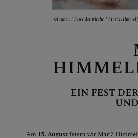
Glauben
Feste der Kirche
Maria Himmelf
Bibel
Gebet
HIMMEL
Sakrame
EIN FEST DE
UND
Liturgie
Am
15. August
feiern wir Mariä Himmel