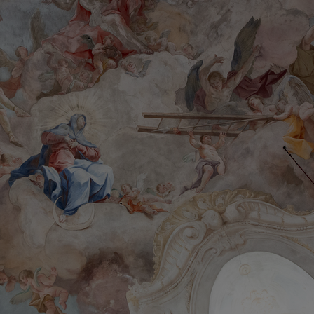
N
EN
im Dialog
sinhalte