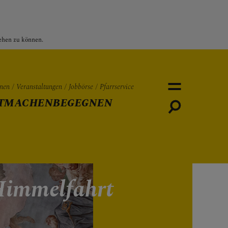
sehen zu können.
nen
Veranstaltungen
Jobbörse
Pfarrservice
TMACHEN
BEGEGNEN
Personen
Veranstaltungen
Jobbö
Himmelfahrt