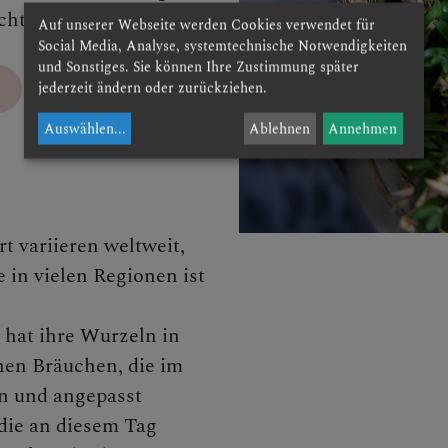
richt kommen.
Auf unserer Webseite werden Cookies verwendet für
enzeit
Social Media, Analyse, systemtechnische Notwendigkeiten
und Sonstiges. Sie können Ihre Zustimmung später
jederzeit ändern oder zurückziehen.
Auswählen
...
Ablehnen
Annehmen
woche
rn
t variieren weltweit,
 in vielen Regionen ist
gsten
hat ihre Wurzeln in
hen Bräuchen, die im
n und angepasst
a Himmelfahrt
die an diesem Tag