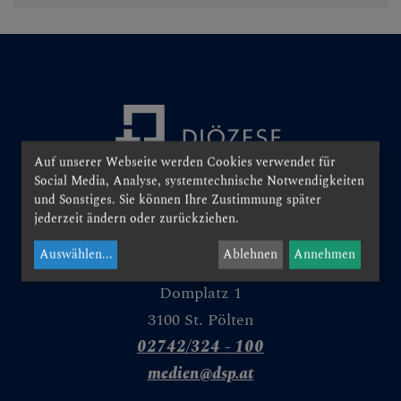
Personen
Veranstaltungen
Jobbörse
Pfarrservice
Auf unserer Webseite werden Cookies verwendet für
Social Media, Analyse, systemtechnische Notwendigkeiten
FRAGEN
und Sonstiges. Sie können Ihre Zustimmung später
jederzeit ändern oder zurückziehen.
GLAUBEN
Auswählen
...
Ablehnen
Annehmen
ERLEBEN
Domplatz 1
3100 St. Pölten
MITMACHEN
02742/324 - 100
medien@dsp.at
BEGEGNEN