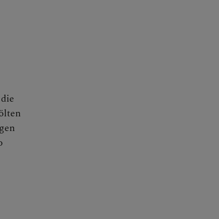
 die
ölten
igen
o