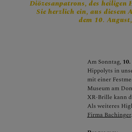
Diözesanpatrons, des heiligen 
MITMA
Sie herzlich ein, aus diesem
dem 10. August,
BEGEG
Am Sonntag,
10.
Hippolyts in uns
mit einer Festme
Museum am Dom öf
Begegnu
XR-Brille kann da
Als weiteres High
Firma Bachinger
Seelsorg