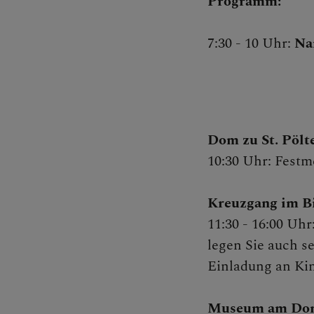
Programm:
Bischof
7:30 - 10 Uhr:
Na
Persone
Dom zu St. Pölt
10:30 Uhr: Fest
Diözesa
Kreuzgang im B
11:30 - 16:00 Uh
Pfarren
legen Sie auch 
Einladung an Kin
Medienp
Museum am Do