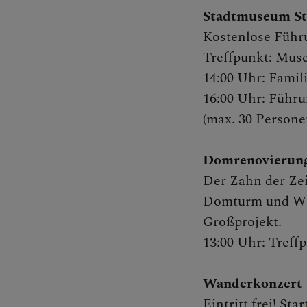
Gewalt 
Stadtmuseum St
Kostenlose Führ
Treffpunkt: Muse
14:00 Uhr: Fami
16:00 Uhr: Führu
(max. 30 Persone
Domrenovierun
Der Zahn der Zei
Domturm und West
Großprojekt.
13:00 Uhr: Tref
Wanderkonzert
Eintritt frei! S