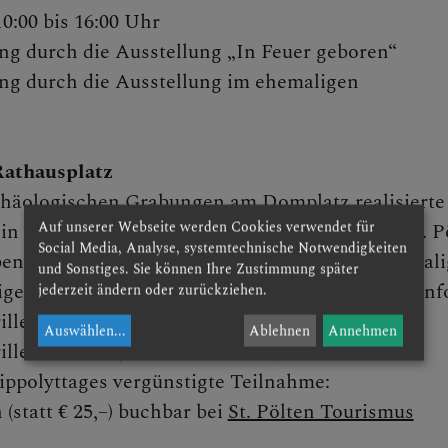
10:00 bis 16:00 Uhr
ng durch die Ausstellung „In Feuer geboren“
ng durch die Ausstellung im ehemaligen
Rathausplatz
 St. Pölten & NÖ-West
chäologischen Grabungen am Domplatz realisierte
Auf unserer Webseite werden Cookies verwendet für
ein einzigartiges Projekt: Das mittelalterliche St. P
Social Media, Analyse, systemtechnische Notwendigkeiten
n! Entdecken Sie mit einer XR-Brille die ehemal
und Sonstiges. Sie können Ihre Zustimmung später
igen Domplatz hautnah. Treffpunkt: Tourismusinf
jederzeit ändern oder zurückziehen.
illen-Tour I (max. 14 Personen)
Auswählen
...
Ablehnen
Annehmen
illen-Tour II (max. 14 Personen)
nd Aktuelles
ippolyttages vergünstigte Teilnahme:
 (statt € 25,–) buchbar bei
St. Pölten Tourismus