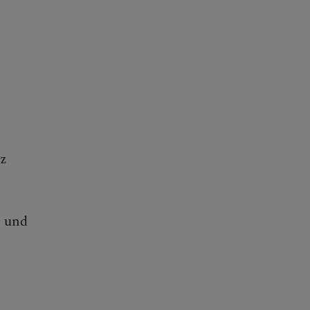
rz
s
und