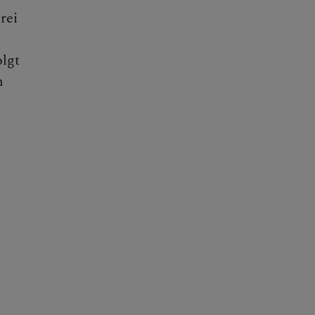
rei
olgt
n