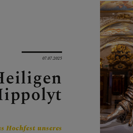
N
EN
07.07.2025
Heiligen
ippolyt
EN
s Hochfest unseres