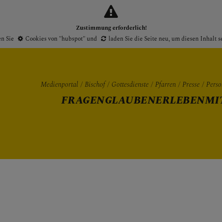
Zustimmung erforderlich!
en Sie
Cookies von "hubspot"
und
laden Sie die Seite neu
, um diesen Inhalt 
Medienportal
Bischof
Gottesdienste
Pfarren
Presse
Perso
FRAGEN
GLAUBEN
ERLEBEN
MI
Gottesdienste
Pfarren
Presse