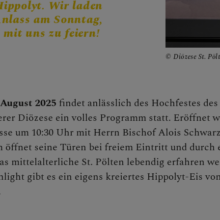
Hippolyt. Wir laden
CHEN
 Anlass am Sonntag,
 mit uns zu feiern!
Diözese St. Pöl
NEN
 August 2025
findet anlässlich des Hochfestes des
erer Diözese ein volles Programm statt.
Eröffnet w
sse um 10:30 Uhr mit Herrn Bischof Alois Schwarz
fnet seine Türen bei freiem Eintritt und durch 
ngstage
s mittelalterliche St. Pölten lebendig erfahren we
light gibt es ein eigens kreiertes Hippolyt-Eis vo
.
e