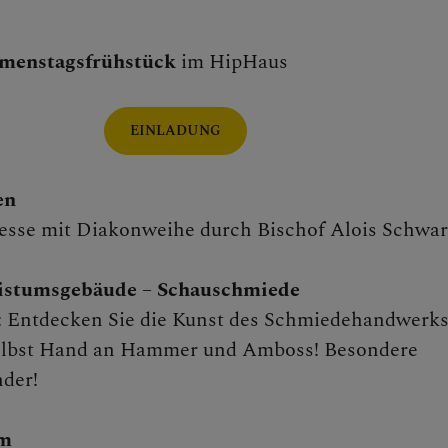
menstagsfrühstück
im HipHaus
EINLADUNG
n
en
messe mit Diakonweihe durch Bischof Alois Schwa
ne Verwaltung
istumsgebäude – Schauschmiede
r: Entdecken Sie die Kunst des Schmiedehandwerk
selbst Hand an Hammer und Amboss!
Besondere
der!
lattform
m