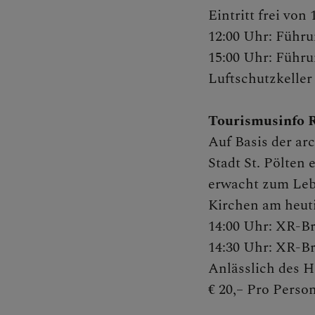
Eintritt frei von 
12:00 Uhr: Führu
Kontakt
15:00 Uhr: Führu
Luftschutzkeller
Tourismusinfo 
Caritas
Auf Basis der ar
Stadt St. Pölten 
erwacht zum Lebe
Familie
Kirchen am heut
14:00 Uhr: XR-Br
14:30 Uhr: XR-Br
Presse u
Anlässlich des H
€ 20,– Pro Person