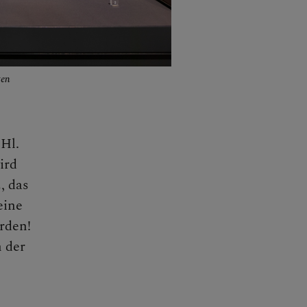
ten
 Hl.
ird
, das
eine
rden!
n der