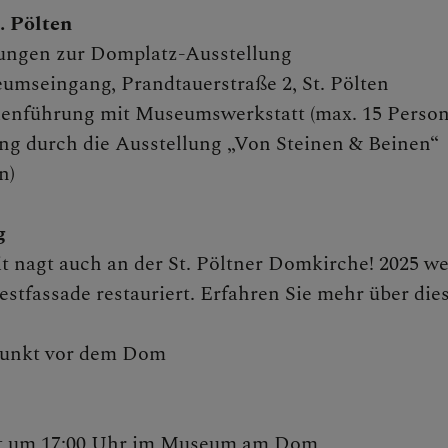
& Missbrauch
. Pölten
ungen zur Domplatz-Ausstellung
umseingang, Prandtauerstraße 2, St. Pölten
lienführung mit Museumswerkstatt (max. 15 Perso
ng durch die Ausstellung „Von Steinen & Beinen“
n)
g
t nagt auch an der St. Pöltner Domkirche! 2025 w
fassade restauriert. Erfahren Sie mehr über die
fpunkt vor dem Dom
tart um 17:00 Uhr im Museum am Dom