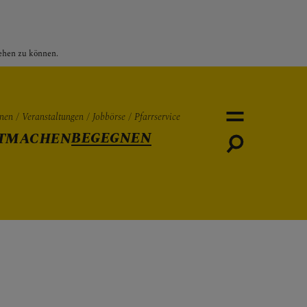
sehen zu können.
nen
Veranstaltungen
Jobbörse
Pfarrservice
BEGEGNEN
TMACHEN
Personen
Veranstaltungen
Jobbö