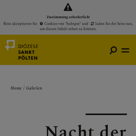
Zustimmung erforderlich!
Bitte akzeptieren Sie
Cookies von "hubspot"
und
laden Sie die Seite neu
,
um diesen Inhalt sehen zu können.
Medienportal
Home
Galerien
Bischof
Gottesdienste
Pfarren
Nacht der
Presse