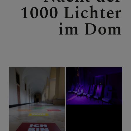
Personen
1000 Lichter
Veranstaltungen
Jobbörse
im Dom
Pfarrservice
FRAGEN
GLAUBEN
ERLEBEN
MITMACHEN
BEGEGNEN