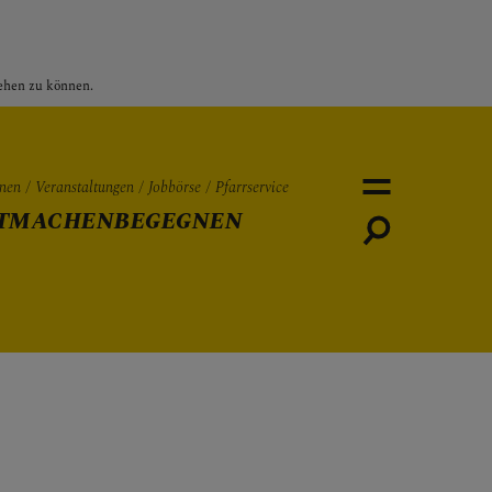
sehen zu können.
nen
Veranstaltungen
Jobbörse
Pfarrservice
TMACHEN
BEGEGNEN
Personen
Veranstaltungen
Jobbö