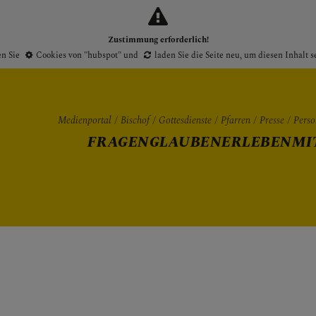
Zustimmung erforderlich!
en Sie
Cookies von "hubspot"
und
laden Sie die Seite neu
, um diesen Inhalt 
Medienportal
Bischof
Gottesdienste
Pfarren
Presse
Perso
FRAGEN
GLAUBEN
ERLEBEN
MI
Gottesdienste
Pfarren
Presse