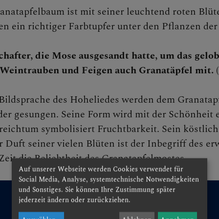
anatapfelbaum ist mit seiner leuchtend roten Blü
en ein richtiger Farbtupfer unter den Pflanzen der 
N
hafter, die Mose ausgesandt hatte, um das gelo
Weintrauben und Feigen auch Granatäpfel mit. 
EN
 Bildsprache des Hoheliedes werden dem Granatap
der gesungen. Seine Form wird mit der Schönheit e
eichtum symbolisiert Fruchtbarkeit. Sein köstlich 
r Duft seiner vielen Blüten ist der Inbegriff des e
Zeit die Beliebtheit des Granatapfelmostes ...
EN
Auf unserer Webseite werden Cookies verwendet für
Social Media, Analyse, systemtechnische Notwendigkeiten
und Sonstiges. Sie können Ihre Zustimmung später
jederzeit ändern oder zurückziehen.