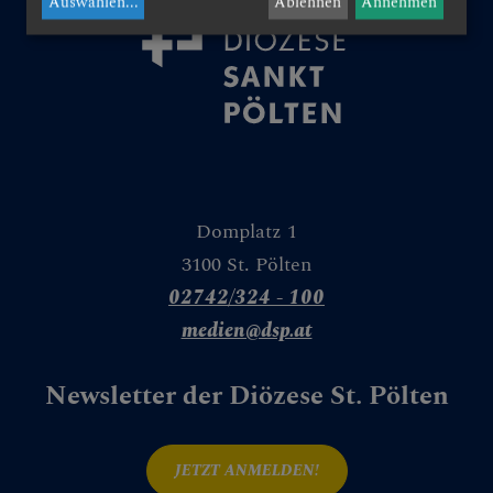
Auswählen
...
Ablehnen
Annehmen
che in der Kirche
Domplatz 1
acht der Kirchen
3100 St. Pölten
02742/324 - 100
medien@dsp.at
l. Hippolyt
Newsletter der Diözese St. Pölten
- & Denkmalpflege
JETZT ANMELDEN!