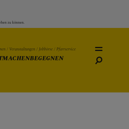
sehen zu können.
nen
Veranstaltungen
Jobbörse
Pfarrservice
TMACHEN
BEGEGNEN
Personen
Veranstaltungen
Jobbö