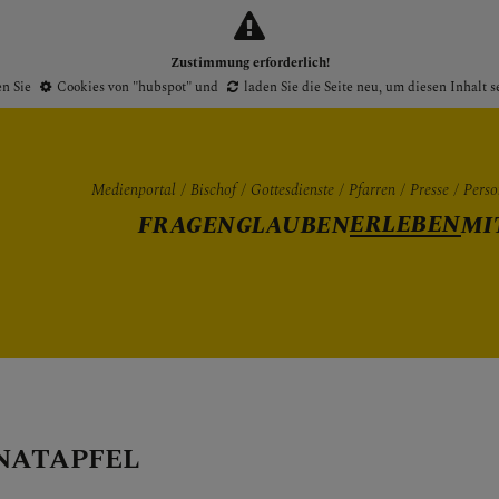
Zustimmung erforderlich!
en Sie
Cookies von "hubspot"
und
laden Sie die Seite neu
, um diesen Inhalt 
Medienportal
Bischof
Gottesdienste
Pfarren
Presse
Perso
ERLEBEN
FRAGEN
GLAUBEN
MI
Gottesdienste
Pfarren
Presse
NATAPFEL