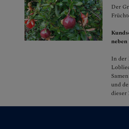
Der Gr
Frücht
FRAGE
Kundsc
neben 
GLAUB
In der
Loblie
Samenr
und de
dieser 
ERLEB