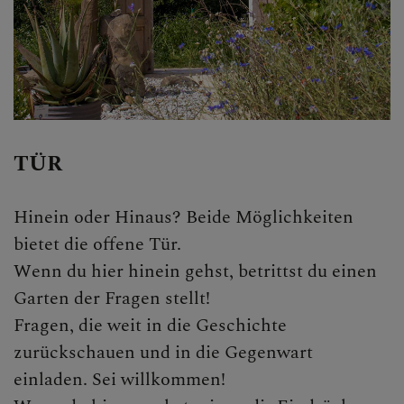
Personen
Veranstaltungen
Jobbörse
Pfarrservice
TÜR
FRAGEN
Hinein oder Hinaus? Beide Möglichkeiten
GLAUBEN
bietet die offene Tür.
Wenn du hier hinein gehst, betrittst du einen
ERLEBEN
Garten der Fragen stellt!
Fragen, die weit in die Geschichte
Pilgern
zurückschauen und in die Gegenwart
einladen. Sei willkommen!
Jugendliche in der Kirche