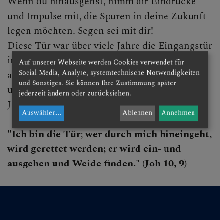
Wenn du hinausgehst, nimm dir Eindrücke
Lange Nacht der Kirchen
und Impulse mit, die Spuren in deine Zukunft
legen möchten. Segen sei mit dir!
Dom & Hl. Hippolyt
Diese Tür war über viele Jahre die Eingangstür
Kirchen- & Denkmalpflege
in die Kirche von Zwentendorf. Hier will sie
Auf unserer Webseite werden Cookies verwendet für
Social Media, Analyse, systemtechnische Notwendigkeiten
als offene Tür einladen in die Welt der Bibel
Lesefreude
und Sonstiges. Sie können Ihre Zustimmung später
und die Bibel offen halten für die Welt.
jederzeit ändern oder zurückziehen.
Exerzitien
Jesus sagt von sich:
Auswählen
...
Ablehnen
Annehmen
Seelische Gesundheit
"Ich bin die Tür; wer durch mich hineingeht,
Bibelgarten
wird gerettet werden; er wird ein- und
ausgehen und Weide finden." (Joh 10, 9)
Ölbaum
Palme
Feige