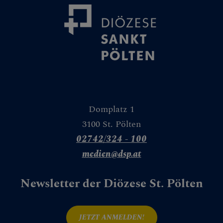
Granatapfel
Weinstock
Weizen & Gerste
Tür
Wasser
Domplatz 1
Weg
3100 St. Pölten
02742/324 - 100
Leseplatz
medien@dsp.at
Spiegel
Newsletter der Diözese St. Pölten
Zelt
Mauer
JETZT ANMELDEN!