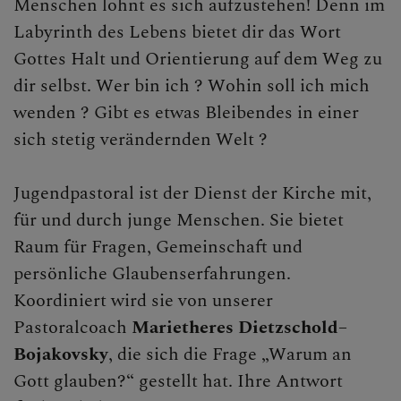
Menschen lohnt es sich aufzustehen! Denn im
Lange Nacht der Kirchen
Labyrinth des Lebens bietet dir das Wort
Gottes Halt und Orientierung auf dem Weg zu
Dom & Hl. Hippolyt
dir selbst. Wer bin ich ? Wohin soll ich mich
Kirchen- & Denkmalpflege
wenden ? Gibt es etwas Bleibendes in einer
Lesefreude
sich stetig verändernden Welt ?
Exerzitien
Jugendpastoral ist der Dienst der Kirche mit,
Seelische Gesundheit
für und durch junge Menschen. Sie bietet
Raum für Fragen, Gemeinschaft und
Bibelgarten
persönliche Glaubenserfahrungen.
Koordiniert wird sie von unserer
Geistliche Begleitung
Pastoralcoach
Marietheres Dietzschold–
MITMACHEN
Bojakovsky
, die sich die Frage „Warum an
Gott glauben?“ gestellt hat. Ihre Antwort
BEGEGNEN