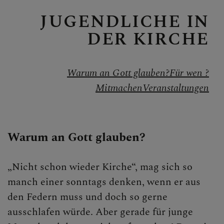
Personen
JUGENDLICHE IN
Veranstaltungen
DER KIRCHE
Jobbörse
Pfarrservice
Warum an Gott glauben?
Für wen ?
Mitmachen
Veranstaltungen
FRAGEN
GLAUBEN
Warum an Gott glauben?
ERLEBEN
„Nicht schon wieder Kirche“, mag sich so
manch einer sonntags denken, wenn er aus
Pilgern
den Federn muss und doch so gerne
Jugendliche in der Kirche
ausschlafen würde. Aber gerade für junge