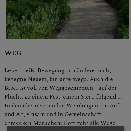
Personen
Veranstaltungen
Jobbörse
Pfarrservice
WEG
FRAGEN
Leben heißt Bewegung, ich ändere mich,
GLAUBEN
begegne Neuem, bin unterwegs. Auch die
Bibel ist voll von Weggeschichten - auf der
ERLEBEN
Flucht, zu einem Fest, einem Stern folgend ...
In den überraschenden Wendungen, im Auf
Pilgern
und Ab, einsam und in Gemeinschaft,
entdecken Menschen: Gott geht alle Wege
Jugendliche in der Kirche