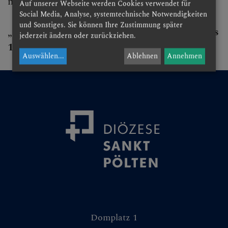
mit, auch die Umwege.
Auf unserer Webseite werden Cookies verwendet für
Lange Nacht der Kirchen
Social Media, Analyse, systemtechnische Notwendigkeiten
und Sonstiges. Sie können Ihre Zustimmung später
„Du bist vertraut mit all meinen Wegen." (Ps
Dom & Hl. Hippolyt
jederzeit ändern oder zurückziehen.
139,3)
Kirchen- & Denkmalpflege
Auswählen
...
Ablehnen
Annehmen
Lesefreude
Exerzitien
Seelische Gesundheit
Bibelgarten
Ölbaum
Palme
Feige
Domplatz 1