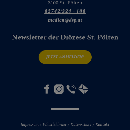
3100 St. Pölten
Granatapfel
02742/324 - 100
Weinstock
medien@dsp.at
Weizen & Gerste
Newsletter der Diözese St. Pölten
Tür
Wasser
JETZT ANMELDEN!
Weg
Leseplatz
Spiegel
Zelt
Mauer
Impressum
Whistleblower
Datenschutz
Kontakt