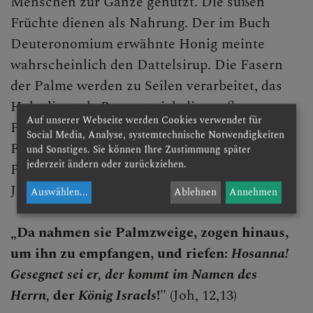
Menschen zur Gänze genutzt. Die süßen
Lange Nacht der Kirchen
Früchte dienen als Nahrung. Der im Buch
Deuteronomium erwähnte Honig meinte
Dom & Hl. Hippolyt
wahrscheinlich den Dattelsirup. Die Fasern
Kirchen- & Denkmalpflege
der Palme werden zu Seilen verarbeitet, das
Holz dient als Baumaterial, die großen
Lesefreude
Auf unserer Webseite werden Cookies verwendet für
Palmwedel werden zum Dachdecken und bei
Social Media, Analyse, systemtechnische Notwendigkeiten
Exerzitien
Festen verwendet. Heute noch bei der
und Sonstiges. Sie können Ihre Zustimmung später
jederzeit ändern oder zurückziehen.
Seelische Gesundheit
Palmsonntagsfeier, um an Jesu Einzug in
Jerusalem zu erinnern:
Auswählen
...
Ablehnen
Annehmen
Bibelgarten
„Da nahmen sie Palmzweige, zogen hinaus,
Ölbaum
um ihn zu empfangen, und riefen:
Hosanna!
Palme
Gesegnet sei er, der kommt im Namen des
Herrn,
der
König Israels
!"
(Joh, 12,13)
Feige