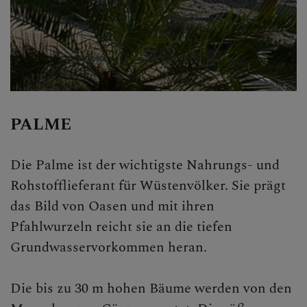
Personen
Veranstaltungen
Jobbörse
Pfarrservice
PALME
FRAGEN
Die Palme ist der wichtigste Nahrungs- und
GLAUBEN
Rohstofflieferant für Wüstenvölker. Sie prägt
das Bild von Oasen und mit ihren
ERLEBEN
Pfahlwurzeln reicht sie an die tiefen
Grundwasservorkommen heran.
Pilgern
Die bis zu 30 m hohen Bäume werden von den
Jugendliche in der Kirche