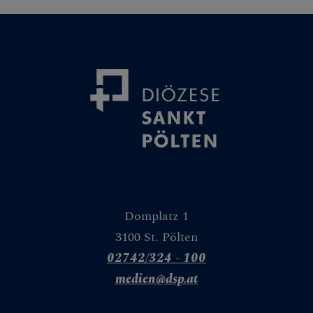
Granatapfel
Weinstock
Weizen & Gerste
Tür
Wasser
Weg
Leseplatz
Domplatz 1
Spiegel
3100 St. Pölten
02742/324 - 100
Zelt
medien@dsp.at
Mauer