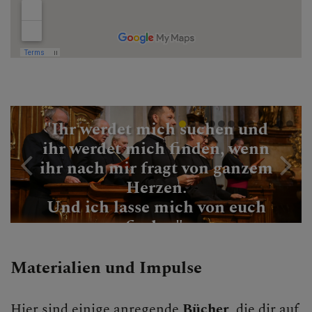
"Ihr werdet mich suchen und
ihr werdet mich finden, wenn
ihr nach mir fragt von ganzem
Herzen.
Und ich lasse mich von euch
finden"
(Jer 29, 13-14)
Materialien und Impulse
Hier sind einige anregende
Bücher
, die dir auf