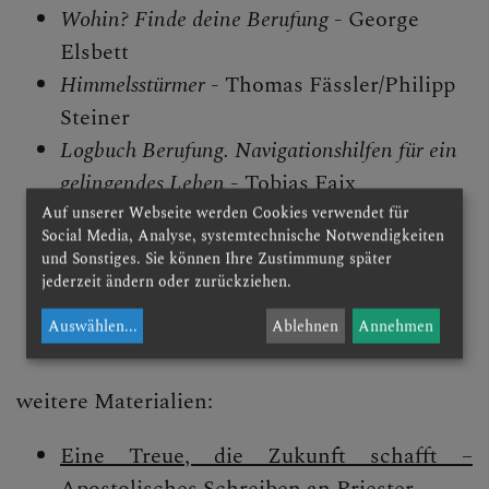
Wohin? Finde deine Berufung
- George
Elsbett
Himmelsstürmer
- Thomas Fässler/Philipp
Steiner
Logbuch Berufung. Navigationshilfen für ein
gelingendes Leben
- Tobias Faix
How to discern God’s Will for your life
-
Auf unserer Webseite werden Cookies verwendet für
Social Media, Analyse, systemtechnische Notwendigkeiten
Bishop Robert Barron
und Sonstiges. Sie können Ihre Zustimmung später
Geistlich kämpfen lernen. Benediktinische
jederzeit ändern oder zurückziehen.
Lebenskunst für den Alltag
– Rupert Fidelis
Auswählen
...
Ablehnen
Annehmen
weitere Materialien:
Eine Treue, die Zukunft s
chafft –
Apostolisches Schreiben
an Priester