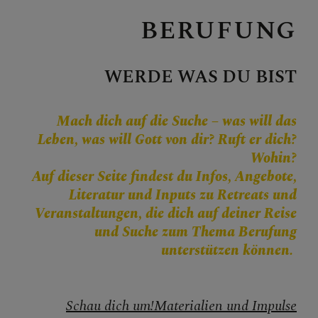
Personen
BERUFUNG
Veranstaltungen
Jobbörse
WERDE WAS DU BIST
Pfarrservice
Mach dich auf die Suche – was will das
Leben, was will Gott von dir? Ruft er dich?
FRAGEN
Wohin?
Auf dieser Seite findest du Infos, Angebote,
GLAUBEN
Literatur und Inputs zu Retreats und
Veranstaltungen, die dich auf deiner Reise
ERLEBEN
und Suche zum Thema Berufung
unterstützen können.
MITMACHEN
Berufung
Schau dich um!
Materialien und Impulse