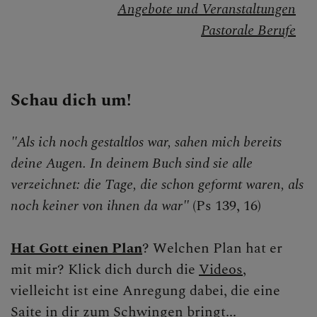
Angebote und Veranstaltungen
Wiedereintritt
Pastorale Berufe
Startklar
Mitarbeiten
Schau dich um!
Kirchenbeitrag
"Als ich noch gestaltlos war, sahen mich bereits
Synodaler Prozess
deine Augen. In deinem Buch sind sie alle
Arbeitslosenfond
verzeichnet: die Tage, die schon geformt waren, als
noch keiner von ihnen da war"
(Ps 139, 16)
Schöpfung
BEGEGNEN
Hat Gott einen Plan
? Welchen Plan hat er
mit mir? Klick dich durch die
Videos
,
vielleicht ist eine Anregung dabei, die eine
Saite in dir zum Schwingen bringt...