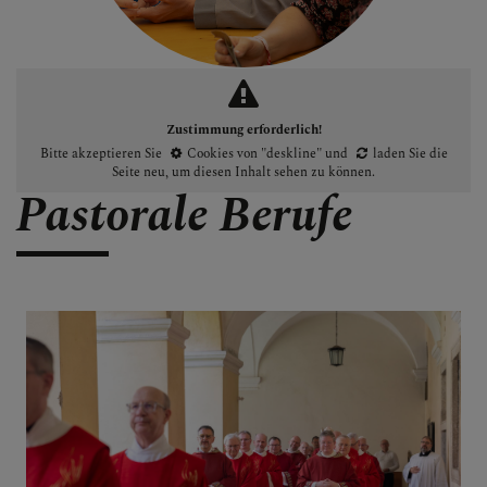
Zustimmung erforderlich!
Bitte akzeptieren Sie
Cookies von "deskline"
und
laden Sie die
Seite neu
, um diesen Inhalt sehen zu können.
Pastorale Berufe