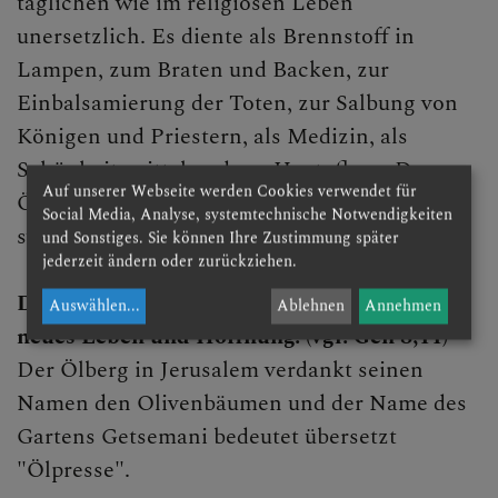
täglichen wie im religiösen Leben
Lange Nacht der Kirchen
unersetzlich. Es diente als Brennstoff in
Lampen, zum Braten und Backen, zur
Dom & Hl. Hippolyt
Einbalsamierung der Toten, zur Salbung von
Kirchen- & Denkmalpflege
Königen und Priestern, als Medizin, als
Schönheitsmittel und zur Hautpflege. Der
Lesefreude
Auf unserer Webseite werden Cookies verwendet für
Ölbaum ist darüber hinaus ein
Social Media, Analyse, systemtechnische Notwendigkeiten
Exerzitien
symbolträchtiger Baum:
und Sonstiges. Sie können Ihre Zustimmung später
jederzeit ändern oder zurückziehen.
Seelische Gesundheit
Der Zweig des Ölbaums steht für Frieden,
Auswählen
...
Ablehnen
Annehmen
Bibelgarten
neues Leben und Hoffnung. (vgl. Gen 8,11)
Der Ölberg in Jerusalem verdankt seinen
Ölbaum
Namen den Olivenbäumen und der Name des
Palme
Gartens Getsemani bedeutet übersetzt
"Ölpresse".
Feige