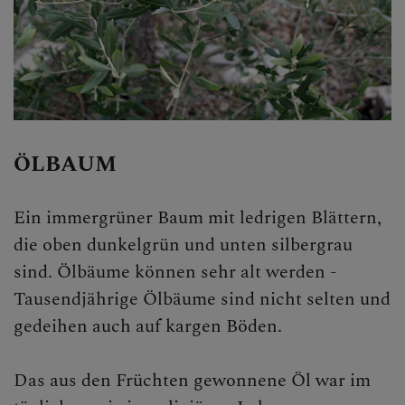
Personen
Veranstaltungen
Jobbörse
Pfarrservice
ÖLBAUM
FRAGEN
Ein immergrüner Baum mit ledrigen Blättern,
GLAUBEN
die oben dunkelgrün und unten silbergrau
sind. Ölbäume können sehr alt werden -
ERLEBEN
Tausendjährige Ölbäume sind nicht selten und
gedeihen auch auf kargen Böden.
Pilgern
Das aus den Früchten gewonnene Öl war im
Jugendliche in der Kirche