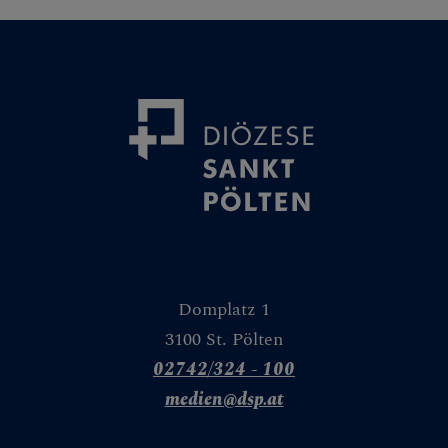
Granatapfel
Weinstock
Weizen & Gerste
Tür
Wasser
Weg
Leseplatz
Domplatz 1
Spiegel
3100 St. Pölten
02742/324 - 100
Zelt
medien@dsp.at
Mauer