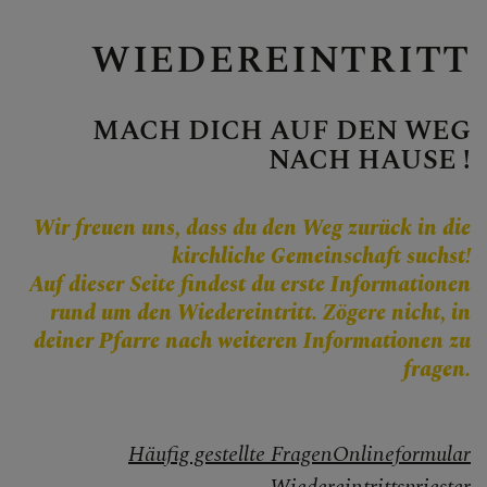
Personen
Veranstaltungen
WIEDEREINTRITT
Jobbörse
Pfarrservice
MACH DICH AUF DEN WEG
NACH HAUSE !
Wir freuen uns, dass du den Weg zurück in die
FRAGEN
kirchliche Gemeinschaft suchst!
Auf dieser Seite findest du erste Informationen
GLAUBEN
rund um den Wiedereintritt. Zögere nicht, in
deiner Pfarre nach weiteren Informationen zu
ERLEBEN
fragen.
MITMACHEN
Häufig gestellte Fragen
Onlineformular
Berufung