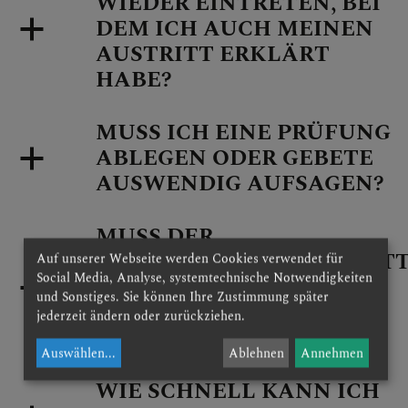
WIEDER EINTRETEN, BEI
DEM ICH AUCH MEINEN
AUSTRITT ERKLÄRT
HABE?
MUSS ICH EINE PRÜFUNG
ABLEGEN ODER GEBETE
AUSWENDIG AUFSAGEN?
MUSS DER
KIRCHENWIEDEREINTRIT
Auf unserer Webseite werden Cookies verwendet für
Social Media, Analyse, systemtechnische Notwendigkeiten
IN DER PFARRGEMEINDE
und Sonstiges. Sie können Ihre Zustimmung später
MEINES WOHNORTES
jederzeit ändern oder zurückziehen.
STATTFINDEN?
Auswählen
...
Ablehnen
Annehmen
WIE SCHNELL KANN ICH