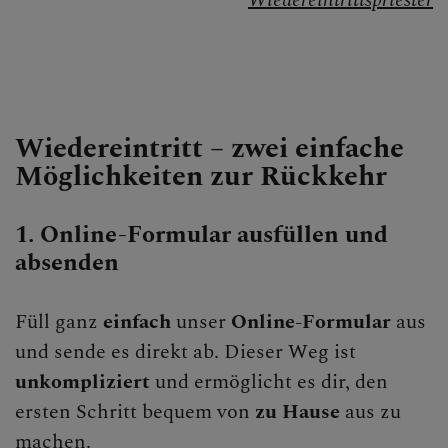
Wiedereintrittspriester
Wiedereintritt
Startklar
Mitarbeiten
Wiedereintritt – zwei einfache
Kirchenbeitrag
Möglichkeiten zur Rückkehr
Synodaler Prozess
1. Online-Formular ausfüllen und
Arbeitslosenfond
absenden
Schöpfung
Füll ganz
einfach
unser
Online-Formular
aus
BEGEGNEN
und sende es direkt ab. Dieser Weg ist
unkompliziert
und ermöglicht es dir, den
ersten Schritt bequem von
zu Hause
aus zu
machen.