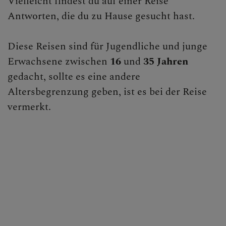
Vielleicht findest du auf einer Reise
Antworten, die du zu Hause gesucht hast.
Geistliche Begleitung
MITMACHEN
Diese Reisen sind für Jugendliche und junge
Erwachsene zwischen
16
und
35 Jahren
BEGEGNEN
gedacht, sollte es eine andere
Altersbegrenzung geben, ist es bei der Reise
vermerkt.