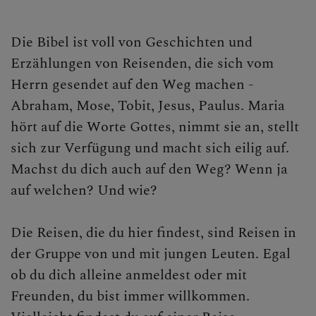
Campus Ministry Krems-
St. Pölten
Die Bibel ist voll von Geschichten und
Erzählungen von Reisenden, die sich vom
chor&more
Herrn gesendet auf den Weg machen -
Jugend unterwegs
Abraham, Mose, Tobit, Jesus, Paulus. Maria
Lange Nacht der Kirchen
hört auf die Worte Gottes, nimmt sie an, stellt
sich zur Verfügung und macht sich eilig auf.
Dom & Hl. Hippolyt
Machst du dich auch auf den Weg? Wenn ja
Kirchen- & Denkmalpflege
auf welchen? Und wie?
Lesefreude
Die Reisen, die du hier findest, sind Reisen in
Exerzitien
der Gruppe von und mit jungen Leuten. Egal
ob du dich alleine anmeldest oder mit
Seelische Gesundheit
Freunden, du bist immer willkommen.
Bibelgarten