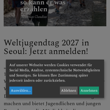
so kann er was
erzählen
-
Matthias Claudius
Weltjugendtag 2027 in
Seoul: Jetzt anmelden!
Auf unserer Webseite werden Cookies verwendet für
„Habt Mut, ich habe die Welt besiegt.“ (Joh
Social Media, Analyse, systemtechnische Notwendigkeiten
16,33) – unter diesem Motto lädt der
und Sonstiges. Sie können Ihre Zustimmung später
Weltjugendtag 2027 junge Menschen aus aller
jederzeit ändern oder zurückziehen.
Welt nach Seoul (Südkorea) ein. Auch die
Auswählen
...
Ablehnen
Annehmen
Diözese St. Pölten wird sich auf den Weg
machen und bietet Jugendlichen und jungen