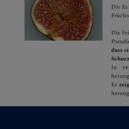
Die Ec
Frücht
FRAGE
Die Fe
Paradi
dass s
GLAUB
Schurz
In ve
herang
Er
zei
herang
ERLEB