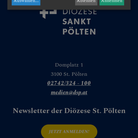
Auswählen
...
Ablehnen
Annehmen
che in der Kirche
Domplatz 1
acht der Kirchen
3100 St. Pölten
02742/324 - 100
medien@dsp.at
l. Hippolyt
Newsletter der Diözese St. Pölten
- & Denkmalpflege
JETZT ANMELDEN!