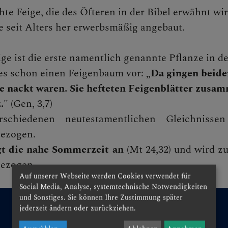
hte Feige, die des Öfteren in der Bibel erwähnt 
e seit Alters her erwerbsmäßig angebaut.
N
ige ist die erste namentlich genannte Pflanze in d
es schon einen Feigenbaum vor:
„Da gingen beide
ie nackt waren. Sie hefteten Feigenblätter zus
EN
."
(Gen, 3,7)
rschiedenen neutestamentlichen Gleichniss
ezogen.
gt die nahe Sommerzeit an
(Mt 24,32) und wird z
ezogen.
EN
Auf unserer Webseite werden Cookies verwendet für
Social Media, Analyse, systemtechnische Notwendigkeiten
und Sonstiges. Sie können Ihre Zustimmung später
jederzeit ändern oder zurückziehen.