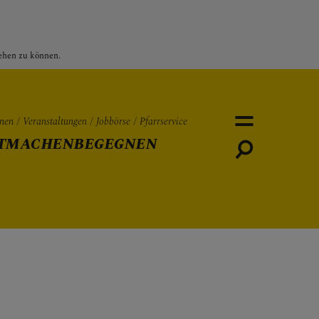
sehen zu können.
nen
Veranstaltungen
Jobbörse
Pfarrservice
TMACHEN
BEGEGNEN
Personen
Veranstaltungen
Jobbö