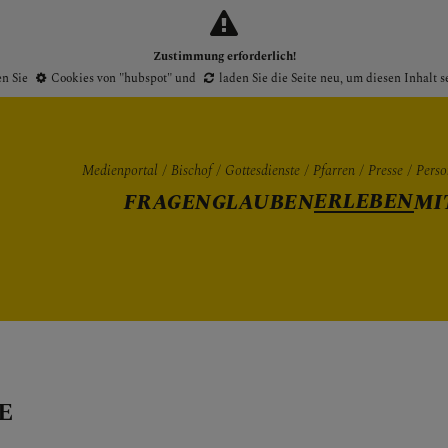
Zustimmung erforderlich!
en Sie
Cookies von "hubspot"
und
laden Sie die Seite neu
, um diesen Inhalt 
Medienportal
Bischof
Gottesdienste
Pfarren
Presse
Perso
ERLEBEN
FRAGEN
GLAUBEN
MI
Gottesdienste
Pfarren
Presse
E