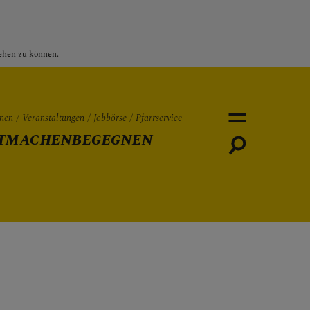
sehen zu können.
nen
Veranstaltungen
Jobbörse
Pfarrservice
TMACHEN
BEGEGNEN
Personen
Veranstaltungen
Jobbö