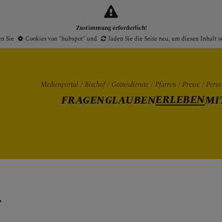
Zustimmung erforderlich!
en Sie
Cookies von "hubspot"
und
laden Sie die Seite neu
, um diesen Inhalt 
Medienportal
Bischof
Gottesdienste
Pfarren
Presse
Perso
ERLEBEN
FRAGEN
GLAUBEN
MI
Gottesdienste
Pfarren
Presse
T