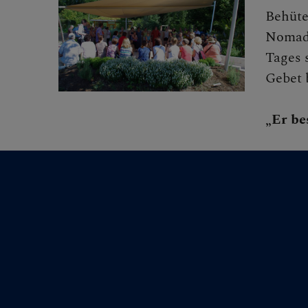
Behüte
Nomade
FRAGE
Tages 
Gebet 
„Er be
GLAUB
ERLEB