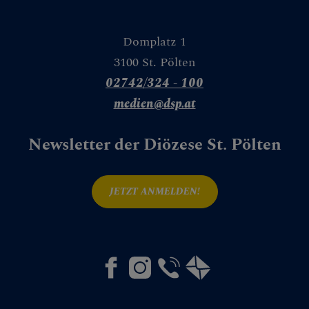
Domplatz 1
3100 St. Pölten
che in der Kirche
02742/324 - 100
medien@dsp.at
Newsletter der Diözese St. Pölten
acht der Kirchen
JETZT ANMELDEN!
l. Hippolyt
- & Denkmalpflege