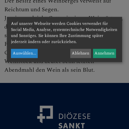
Der Besitz eines Weinberges verweist auf
Lange Nacht der Kirchen
Reichtum und Segen.
Jesaja vergleicht Gott mit einem Weingärtner,
Dom & Hl. Hippolyt
Auf unserer Webseite werden Cookies verwendet für
das Volk ist sein Weinberg. Eine große Rolle
Social Media, Analyse, systemtechnische Notwendigkeiten
Kirchen- & Denkmalpflege
spielt Wein im kultischen Bereich und bei
und Sonstiges. Sie können Ihre Zustimmung später
jederzeit ändern oder zurückziehen.
Festen.
Lesefreude
Christus verwendet für sich das Bild vom
Auswählen
...
Ablehnen
Annehmen
Exerzitien
Weinstock und deutet beim letzten
Seelische Gesundheit
Abendmahl den Wein als sein Blut.
Bibelgarten
Ölbaum
Palme
Feige