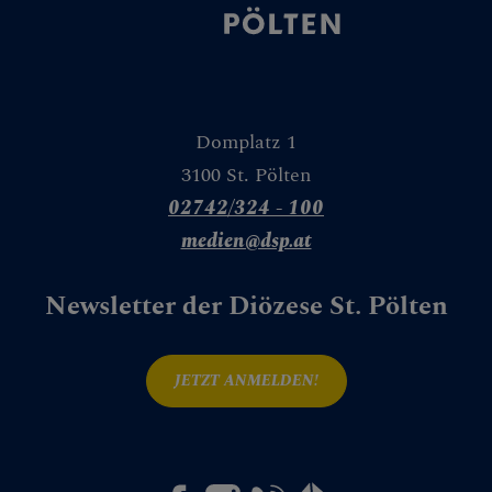
Granatapfel
Weinstock
Weizen & Gerste
Domplatz 1
Tür
3100 St. Pölten
02742/324 - 100
Wasser
medien@dsp.at
Weg
Newsletter der Diözese St. Pölten
Leseplatz
Spiegel
JETZT ANMELDEN!
Zelt
Mauer