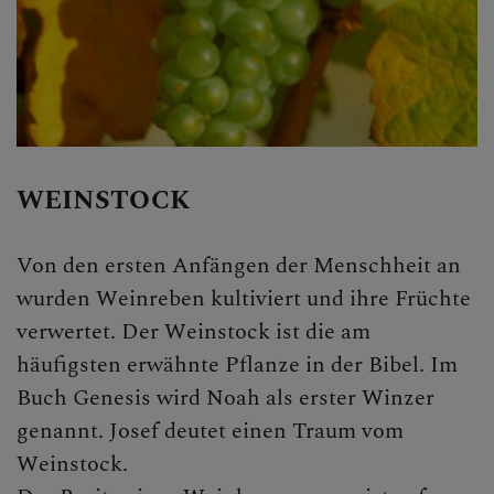
Personen
Veranstaltungen
Jobbörse
Pfarrservice
WEINSTOCK
FRAGEN
Von den ersten Anfängen der Menschheit an
GLAUBEN
wurden Weinreben kultiviert und ihre Früchte
verwertet. Der Weinstock ist die am
ERLEBEN
häufigsten erwähnte Pflanze in der Bibel. Im
Buch Genesis wird Noah als erster Winzer
Pilgern
genannt. Josef deutet einen Traum vom
Weinstock.
Jugendliche in der Kirche