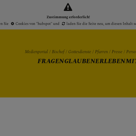
Zustimmung erforderlich!
en Sie
Cookies von "hubspot"
und
laden Sie die Seite neu
, um diesen Inhalt 
Medienportal
Bischof
Gottesdienste
Pfarren
Presse
Perso
FRAGEN
GLAUBEN
ERLEBEN
MI
Gottesdienste
Pfarren
Presse