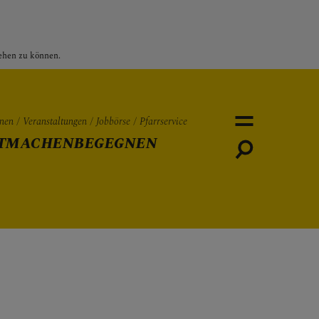
sehen zu können.
nen
Veranstaltungen
Jobbörse
Pfarrservice
TMACHEN
BEGEGNEN
Personen
Veranstaltungen
Jobbö