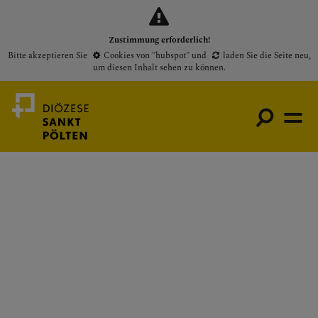
Zustimmung erforderlich!
Bitte akzeptieren Sie
Cookies von "hubspot"
und
laden Sie die Seite neu
,
um diesen Inhalt sehen zu können.
Medienportal
Bischof
Gottesdienste
Pfarren
Presse