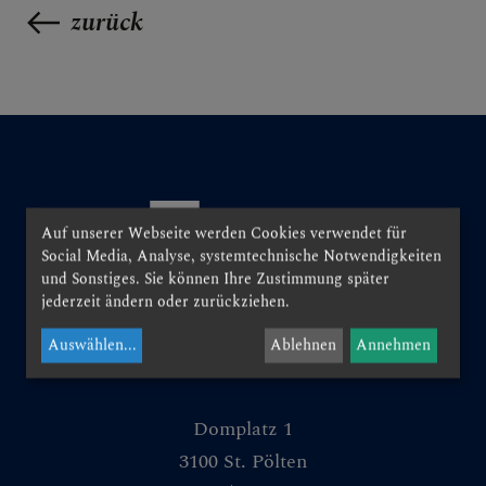
Personen
zurück
Veranstaltungen
Jobbörse
Pfarrservice
FRAGEN
Auf unserer Webseite werden Cookies verwendet für
Social Media, Analyse, systemtechnische Notwendigkeiten
und Sonstiges. Sie können Ihre Zustimmung später
GLAUBEN
jederzeit ändern oder zurückziehen.
ERLEBEN
Auswählen
...
Ablehnen
Annehmen
MITMACHEN
Domplatz 1
3100 St. Pölten
BEGEGNEN