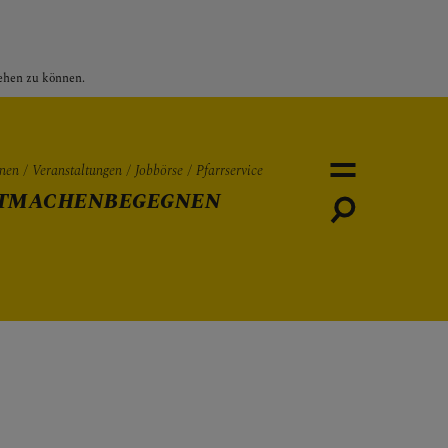
sehen zu können.
nen
Veranstaltungen
Jobbörse
Pfarrservice
TMACHEN
BEGEGNEN
Personen
Veranstaltungen
Jobbö