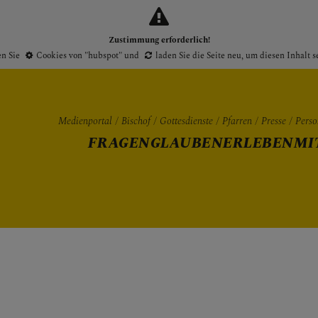
Zustimmung erforderlich!
en Sie
Cookies von "hubspot"
und
laden Sie die Seite neu
, um diesen Inhalt 
Medienportal
Bischof
Gottesdienste
Pfarren
Presse
Perso
FRAGEN
GLAUBEN
ERLEBEN
MI
Gottesdienste
Pfarren
Presse