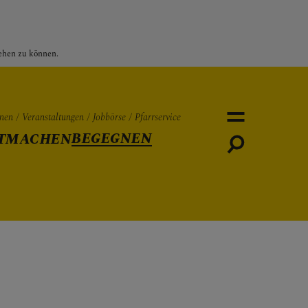
sehen zu können.
nen
Veranstaltungen
Jobbörse
Pfarrservice
BEGEGNEN
TMACHEN
Personen
Veranstaltungen
Jobbö