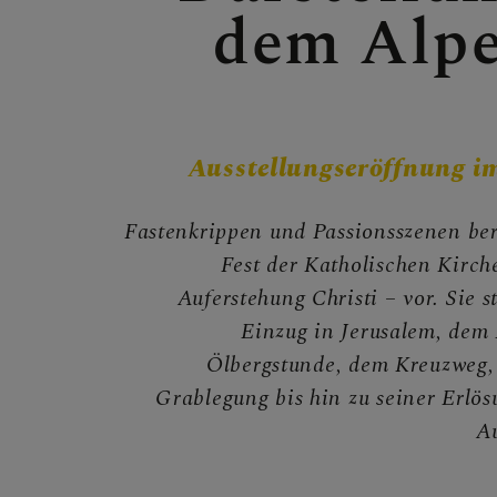
dem Alp
MITMA
Ausstellungseröffnung
BEGEG
Fastenkrippen und Passionsszenen ber
Fest der Katholischen Kirche
Auferstehung Christi – vor. Sie 
Einzug in Jerusalem, dem
Begegnu
Ölbergstunde, dem Kreuzweg,
Grablegung bis hin zu seiner Erlös
Au
Seelsorg