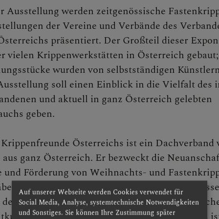
er Ausstellung werden zeitgenössische Fastenkrip
stellungen der Vereine und Verbände des Verband
sterreichs präsentiert. Der Großteil dieser Expon
er vielen Krippenwerkstätten in Österreich gebaut;
lungsstücke wurden von selbstständigen Künstler
usstellung soll einen Einblick in die Vielfalt des 
 St. Pölten & NÖ-West
ndenen und aktuell in ganz Österreich gelebten
auchs geben.
Krippenfreunde Österreichs ist ein Dachverband 
aus ganz Österreich. Er bezweckt die Neuanschaf
ge und Förderung von Weihnachts- und Fastenkrip
nd Aktuelles
räber, mit dem damit zusammenhängenden umfass
Auf unserer Webseite werden Cookies verwendet für
dem Gesichtspunkt ihrer religiösen, künstlerisch
Social Media, Analyse, systemtechnische Notwendigkeiten
und Sonstiges. Sie können Ihre Zustimmung später
tkundlichen Bedeutung. Ein Ziel des Verbandes is