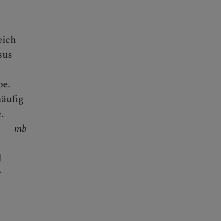
eich
sus
pe.
häufig
.
mb
l
r