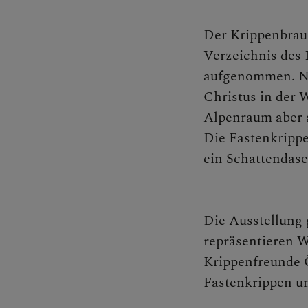
Bischof
Der Krippenbrauc
Verzeichnis des
aufgenommen. Ne
Christus in der 
Persone
Alpenraum aber a
Die Fastenkripp
ein Schattendase
Diözesa
Die Ausstellung g
Pfarren
repräsentieren 
Krippenfreunde Ö
Fastenkrippen un
Medienp