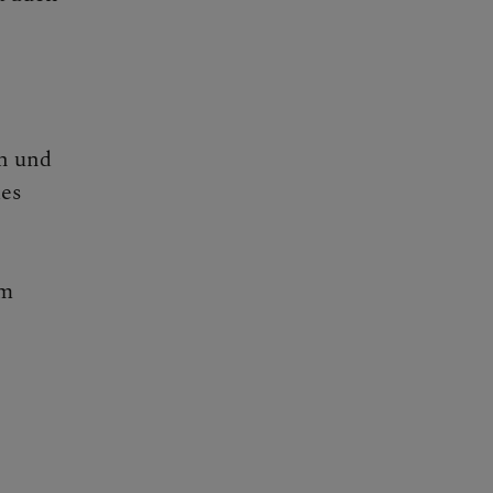
n und
des
em