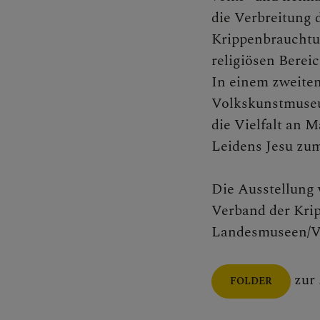
Gewalt 
die Verbreitung 
Krippenbrauchtum
religiösen Bereic
In einem zweiten
Volkskunstmuseum
die Vielfalt an M
Leidens Jesu zu
Die Ausstellung
Verband der Krip
Landesmuseen/Vo
zur 
FOLDER