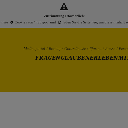
Zustimmung erforderlich!
en Sie
Cookies von "hubspot"
und
laden Sie die Seite neu
, um diesen Inhalt 
Medienportal
Bischof
Gottesdienste
Pfarren
Presse
Perso
FRAGEN
GLAUBEN
ERLEBEN
MI
Gottesdienste
Pfarren
Presse