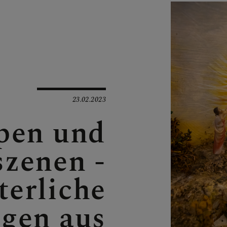
N
EN
23.02.2023
pen und
szenen -
EN
terliche
ngen aus