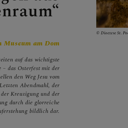
enraum“
CHEN
Dioezese St. Po
 im Museum am Dom
NEN
eiten auf das wichtigste
 – das Osterfest mit der
stellen den Weg Jesu vom
 Letzten Abendmahl, der
ngstage
 der Kreuzigung und der
ung durch die glorreiche
ferstehung bildlich dar.
e