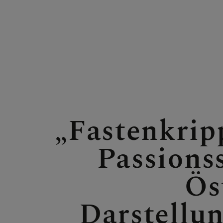
FRAGE
GLAUB
„Fastenkrip
Passions
ERLEB
Ös
Darstellu