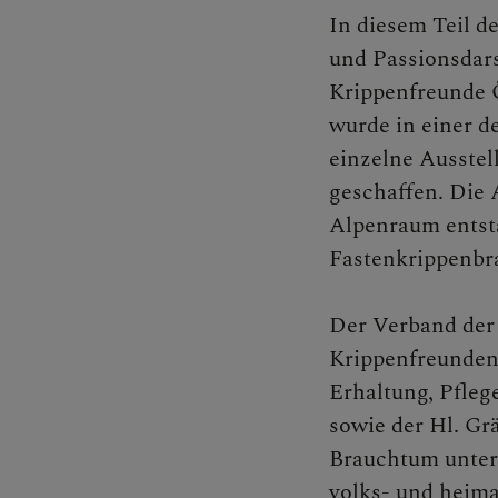
In diesem Teil d
und Passionsdar
Kontakt
Krippenfreunde Ö
wurde in einer d
einzelne Ausstel
geschaffen. Die A
Caritas
Alpenraum entsta
Fastenkrippenbr
Familie
Der Verband der 
Krippenfreunden 
Erhaltung, Pfle
Presse u
sowie der Hl. G
Brauchtum unter 
volks- und heima