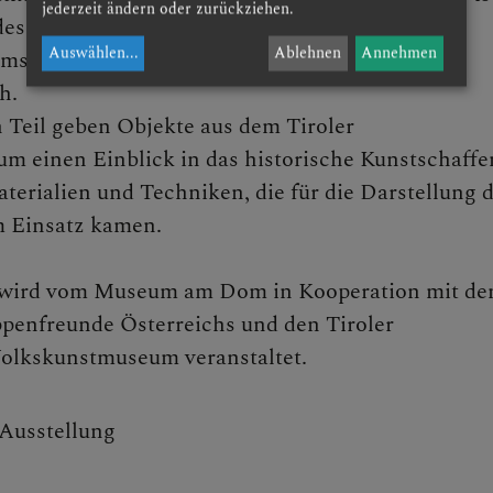
jederzeit ändern oder zurückziehen.
& Missbrauch
des Krippengedankens und die Pflege des
Auswählen
...
Ablehnen
Annehmen
s in den Familien, der Öffentlichkeit und im
h.
 Teil geben Objekte aus dem Tiroler
 einen Einblick in das historische Kunstschaffe
aterialien und Techniken, die für die Darstellung 
m Einsatz kamen.
 wird vom Museum am Dom in Kooperation mit d
penfreunde Österreichs und den Tiroler
lkskunstmuseum veranstaltet.
Ausstellung