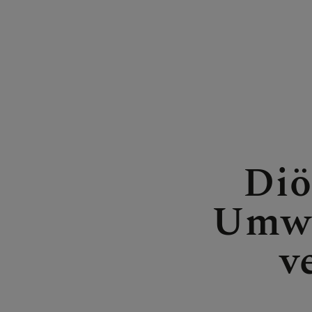
FRAGE
GLAUB
Diö
Umwe
ERLEB
v