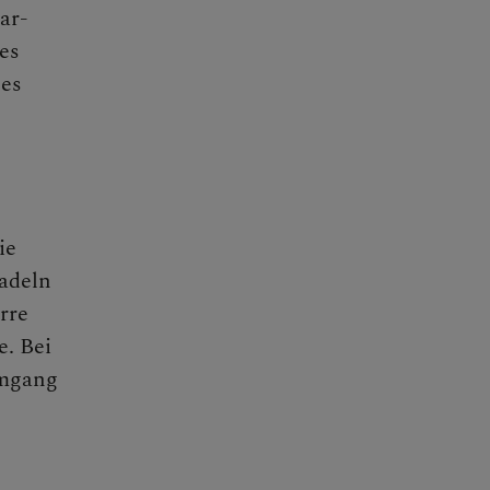
ar-
es
hes
ie
radeln
rre
. Bei
Umgang