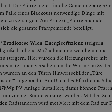
l ist. Die Pfarre bietet für alle Gemeindebürger/i
im Falle eines Blackouts notwendige Dinge mit
rgie zu versorgen. Am Projekt „Pfarrgemeinde
 sich die gesamte Pfarrgemeinde beteiligt.
 / Erzdiözese Wien: Energieeffizienz steigern
d große bauliche Maßnahmen notwendig um die
 zu steigern. Hier wurden die Heizungsrohre mit
ionsmaterialien versehen um die Wärme im Syste
ch wurden an den Türen Hinweisschilder „Türe
osten!“ angebracht. Am Dach des Pfarrheims Silb
17kWp PV-Anlage installiert, damit können Pfarr
trom von der Sonne versorgt werden. Mit den Schi
den Radständern wird motiviert mit dem Rad zur 