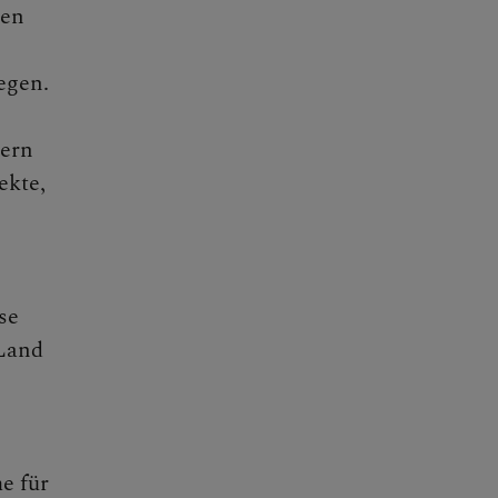
ren
Wegen.
dern
ekte,
se
 Land
e für