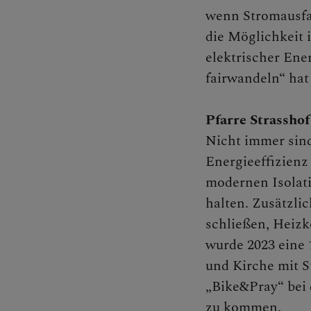
wenn Stromausfal
die Möglichkeit 
elektrischer Ene
fairwandeln“ hat
Pfarre Strasshof
Nicht immer sin
Energieeffizienz
modernen Isolat
halten. Zusätzli
schließen, Heizk
wurde 2023 eine 
und Kirche mit S
„Bike&Pray“ bei 
zu kommen.