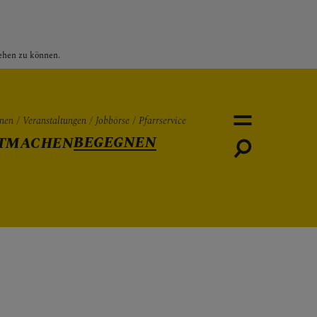
sehen zu können.
nen
Veranstaltungen
Jobbörse
Pfarrservice
BEGEGNEN
TMACHEN
Personen
Veranstaltungen
Jobbö