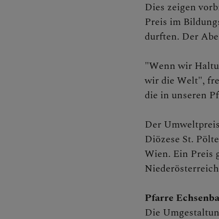
Dies zeigen vorb
Preis im Bildung
Bischof
durften. Der Ab
"Wenn wir Haltu
Persone
wir die Welt", fr
die in unseren P
Diözesa
Der Umweltpreis 
Diözese St. Pölt
Wien. Ein Preis 
Pfarren
Niederösterreich
Pfarre Echsenba
Medienp
Die Umgestaltung