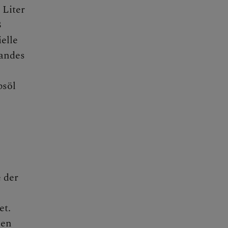
 Liter
3
elle
bandes
psöl
 der
et.
sen