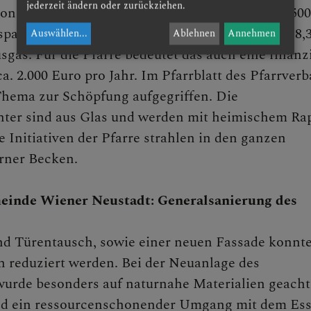
jederzeit ändern oder zurückziehen.
& Missbrauch
ion einer Pelletheizung werden pro Jahr rund 4.500
spart. Umgerechnet sind das Einsparungen von 8,
Auswählen
...
Ablehnen
Annehmen
gas. Für die Pfarre bedeutet das auch eine finanzi
a. 2.000 Euro pro Jahr. Im Pfarrblatt des Pfarrver
hema zur Schöpfung aufgegriffen. Die
ter sind aus Glas und werden mit heimischem Ra
e Initiativen der Pfarre strahlen in den ganzen
rner Becken.
einde Wiener Neustadt: Generalsanierung des
d Türentausch, sowie einer neuen Fassade konnte
 reduziert werden. Bei der Neuanlage des
urde besonders auf naturnahe Materialien geacht
d ein ressourcenschonender Umgang mit dem Es