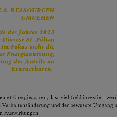
CHEN
E & RESSOURCEN
UMGEHEN
is des Jahres 2023
 Diözese St. Pölten
NEN
 Im Fokus steht die
er Energienutzung,
rung des Anteils an
Erneuerbaren.
ngstage
utet Energiesparen, dass viel Geld investiert wer
e
e Verhaltensänderung und der bewusste Umgang m
n Auswirkungen.