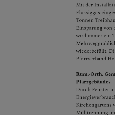
Gewalt 
Mit der Installat
Flüssiggas einge
Tonnen Treibhaus
Einsparung von c
wird immer ein T
Mehrweggrablich
wiederbefüllt. Di
Pfarrverband Ho
Rum.-Orth. Gem
Pfarrgebäudes
Durch Fenster un
Energieverbrauch
Kirchengartens w
Mülltrennung un