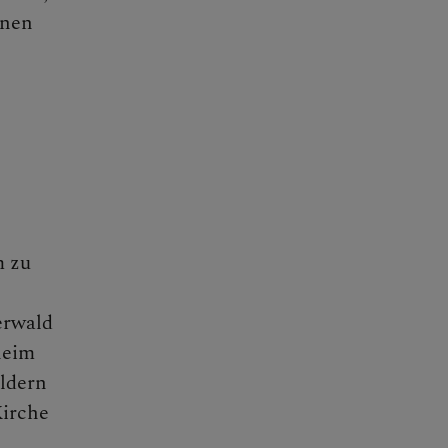
nnen
m zu
erwald
heim
ldern
Kirche