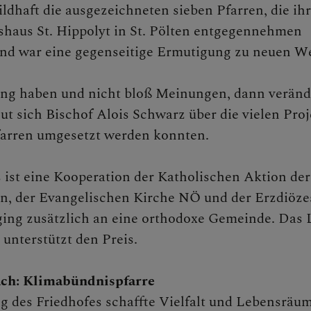
ildhaft die ausgezeichneten sieben Pfarren, die ih
shaus St. Hippolyt in St. Pölten entgegennehmen
end war eine gegenseitige Ermutigung zu neuen 
ng haben und nicht bloß Meinungen, dann verän
n
eut sich Bischof Alois Schwarz über die vielen Proj
farren umgesetzt werden konnten.
ne Verwaltung
ist eine Kooperation der Katholischen Aktion der
en, der Evangelischen Kirche NÖ und der Erzdiöze
ging zusätzlich an eine orthodoxe Gemeinde. Das
 unterstützt den Preis.
ch: Klimabündnispfarre
lattform
 des Friedhofes schaffte Vielfalt und Lebensräum