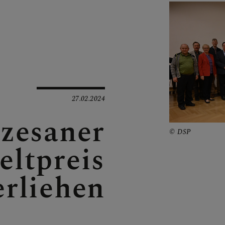
N
EN
27.02.2024
zesaner
DSP
ltpreis
EN
erliehen