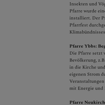
Insekten und Vö
Pfarre wurde ein
installiert. Der 
Kontakt
Pfarrfest durchge
Klimabündnisse
Caritas
Pfarre Ybbs: Be
Die Pfarre setzt 
Bevölkerung, z.B
Familie
in die Kirche und
eigenen Strom du
Veranstaltungen
Presse u
mit Energie und
Pfarre Neukirch