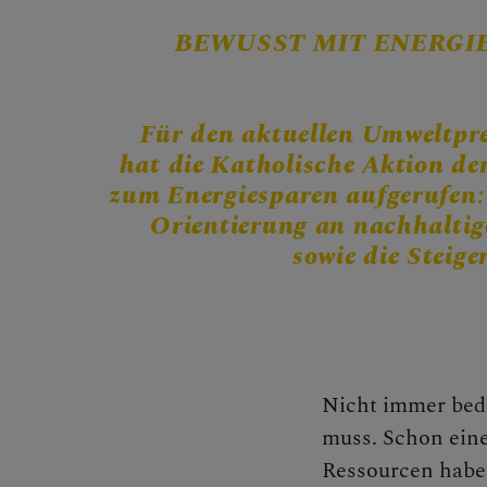
MITMA
BEWUSST MIT ENERGI
Für den aktuellen Umweltpre
hat die Katholische Aktion der
BEGEG
zum Energiesparen aufgerufen:
Orientierung an nachhaltig
sowie die Steige
Begegnu
Nicht immer bede
Seelsorg
muss. Schon ein
Ressourcen habe