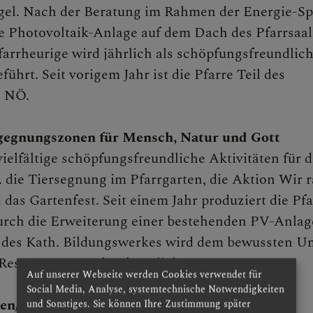
gel. Nach der Beratung im Rahmen der Energie-Sp
e Photovoltaik-Anlage auf dem Dach des Pfarrsaal
Pfarrheurige wird jährlich als schöpfungsfreundlic
führt. Seit vorigem Jahr ist die Pfarre Teil des
s NÖ.
 St. Pölten & NÖ-West
gegnungszonen für Mensch, Natur und Gott
vielfältige schöpfungsfreundliche Aktivitäten für d
. die Tiersegnung im Pfarrgarten, die Aktion Wir 
 das Gartenfest. Seit einem Jahr produziert die Pfa
rch die Erweiterung einer bestehenden PV-Anlage
 des Kath. Bildungswerkes wird dem bewussten 
nd Aktuelles
 Ressourcen Ausdruck verliehen.
Auf unserer Webseite werden Cookies verwendet für
Social Media, Analyse, systemtechnische Notwendigkeiten
en/Wild: Umstieg von Flüssiggas auf Pellets
und Sonstiges. Sie können Ihre Zustimmung später