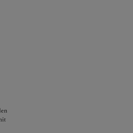
den
it