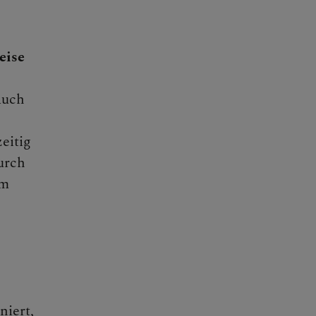
eise
Auch
eitig
urch
am
niert,