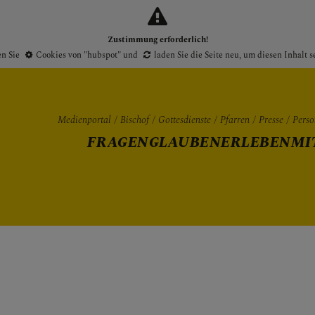
Zustimmung erforderlich!
en Sie
Cookies von "hubspot"
und
laden Sie die Seite neu
, um diesen Inhalt 
Medienportal
Bischof
Gottesdienste
Pfarren
Presse
Perso
FRAGEN
GLAUBEN
ERLEBEN
MI
Gottesdienste
Pfarren
Presse