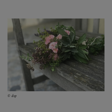
Begegnungstage
Seelsorge
Bischof
Personen
Diözesane Verwaltung
Pfarren
Medienplattform
Kontakt
dsp
Caritas St. Pölten & NÖ-West
Familie