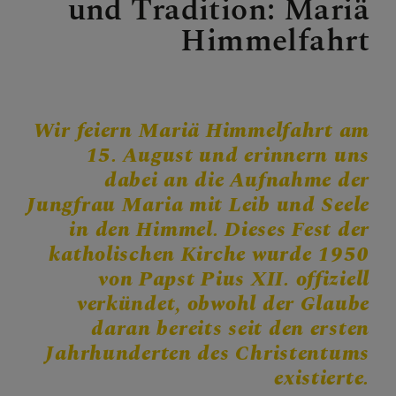
und Tradition: Mariä
Personen
Himmelfahrt
Veranstaltungen
Jobbörse
Pfarrservice
Wir feiern Mariä Himmelfahrt am
15. August und erinnern uns
dabei an die Aufnahme der
FRAGEN
Jungfrau Maria mit Leib und Seele
in den Himmel. Dieses Fest der
GLAUBEN
katholischen Kirche wurde 1950
von Papst Pius XII. offiziell
ERLEBEN
verkündet, obwohl der Glaube
daran bereits seit den ersten
MITMACHEN
Jahrhunderten des Christentums
existierte.
BEGEGNEN