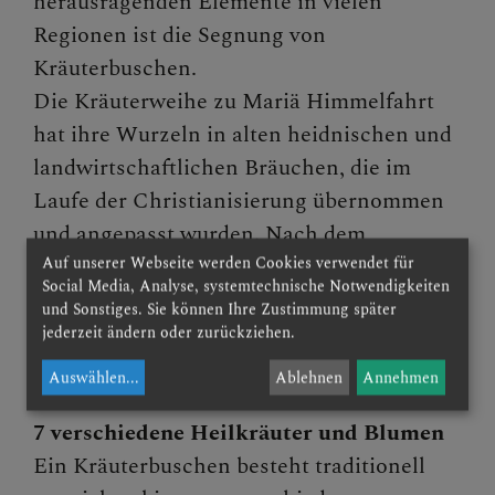
herausragenden Elemente in vielen
Regionen ist die Segnung von
Kräuterbuschen.
Die Kräuterweihe zu Mariä Himmelfahrt
hat ihre Wurzeln in alten heidnischen und
landwirtschaftlichen Bräuchen, die im
Laufe der Christianisierung übernommen
und angepasst wurden. Nach dem
Volksglauben haben die an diesem Tag
Auf unserer Webseite werden Cookies verwendet für
Social Media, Analyse, systemtechnische Notwendigkeiten
gesegneten Kräuter eine besondere
und Sonstiges. Sie können Ihre Zustimmung später
Heilkraft und schützen vor Krankheiten
jederzeit ändern oder zurückziehen.
und Unglück.
Auswählen
...
Ablehnen
Annehmen
7 verschiedene Heilkräuter und Blumen
Ein Kräuterbuschen besteht traditionell