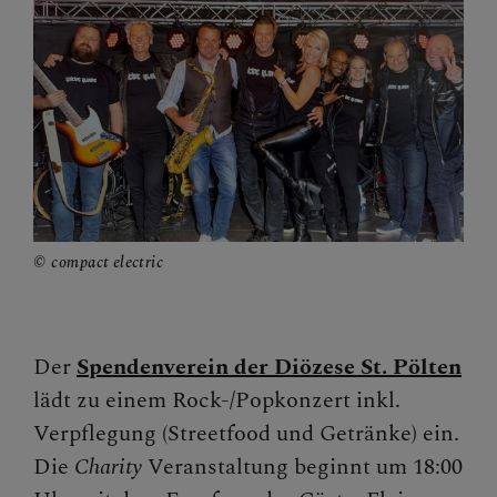
Begegnungstage
Seelsorge
Bischof
Personen
Diözesane Verwaltung
compact electric
Pfarren
Medienplattform
Der
Spendenverein der Diözese St. Pölten
Kontakt
lädt zu einem Rock-/Popkonzert inkl.
Verpflegung (Streetfood und Getränke) ein.
Caritas St. Pölten & NÖ-West
Die
Charity
Veranstaltung beginnt um 18:00
Familie