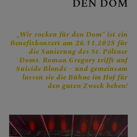
DEN DOM
Personen
Veranstaltungen
Jobbörse
Pfarrservice
„Wir rocken für den Dom“ ist ein
Benefizkonzert am 26.11.2025 für
die Sanierung des St. Pöltner
Doms. Roman Gregory trifft auf
FRAGEN
Suicide Blonde
– und gemeinsam
lassen sie die Bühne im Hof für
GLAUBEN
den guten Zweck beben!
ERLEBEN
MITMACHEN
BEGEGNEN