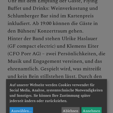
Uhr mit dem Empfang der Gäste, Flying
Buffet und Drinks: Weinverkostung und
Presse und Aktuelles
Schlumberger Bar sind im Kartenpreis
inkludiert. Ab 19:00 können die Gäste in
Gewalt & Missbrauch
den Bühnen/ Konzertraum gehen.
Hinter der Band stehen Ulrike Haslauer
(GF compact electric) und Klemens Eiter
(CFO Porr AG) – zwei Persönlichkeiten, die
Musik und Engagement vereinen, und das
ehrenamtlich. Gespielt wird, was mitreißt
und kein Bein stillstehen lässt. Durch den
Abend führt Sylvia Graf.
Auf unserer Webseite werden Cookies verwendet für
Social Media, Analyse, systemtechnische Notwendigkeiten
Die
Gastätte Figl
und die
Spielefamilie
und Sonstiges. Sie können Ihre Zustimmung später
werden mit kulinarischen Ideen den Abend
jederzeit ändern oder zurückziehen.
ergänzen.
Auswählen
...
Ablehnen
Annehmen